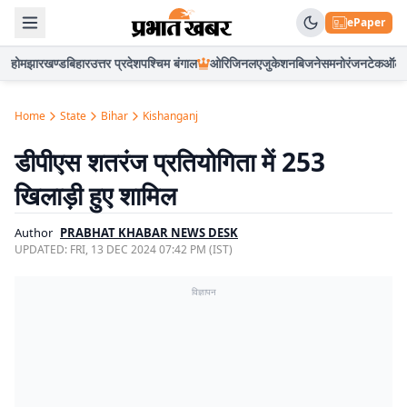
ePaper
होम
झारखण्ड
बिहार
उत्तर प्रदेश
पश्चिम बंगाल
ओरिजिनल
एजुकेशन
बिजनेस
मनोरंजन
टेक
ऑटो
Home
State
Bihar
Kishanganj
डीपीएस शतरंज प्रतियोगिता में 253
खिलाड़ी हुए शामिल
Author
PRABHAT KHABAR NEWS DESK
UPDATED:
FRI, 13 DEC 2024 07:42 PM (IST)
विज्ञापन