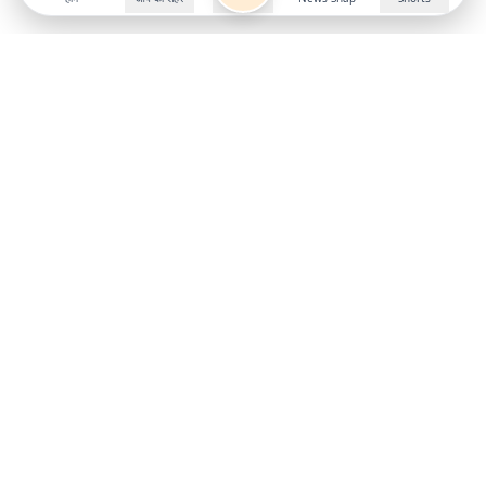
Follow us on
X
Download Mobile App
State
›
Jharkhand
›
Hindi News
Gumla News
Bihar News
Dumka News
Delhi News
Ranchi News
Odisha News
Bokaro News
Gujarat News
Garhwa News