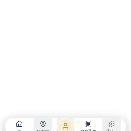
होम
आप का शहर
News Snap
Shorts