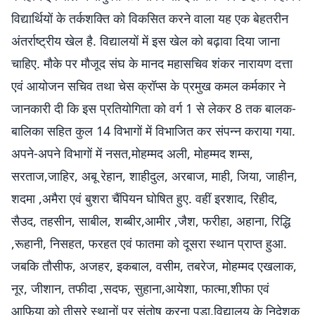
विद्यार्थियों के तर्कशक्ति को विकसित करने वाला यह एक बेहतरीन
अंतर्राष्ट्रीय खेल है. विद्यालयों में इस खेल को बढ़ावा दिया जाना
चाहिए. मौके पर मौजूद संघ के मानद महासचिव शंकर नारायण दत्ता
एवं आयोजन सचिव तथा चेस क्रॉप्स के प्रमुख कमल कर्मकार ने
जानकारी दी कि इस प्रतियोगिता को वर्ग 1 से लेकर 8 तक बालक-
बालिका सहित कुल 14 विभागों में विभाजित कर संपन्न कराया गया.
अपने-अपने विभागों में नसत,मोहम्मद अली, मोहम्मद शम्स,
सरताज,जाहिर, अबू रेहान, शाहीदुल, अरबाज, माही, जिया, जाहीन,
शदमा ,अमैरा एवं बुशरा चैंपियन घोषित हुए. वहीं इरशाद, रिहीद,
सैउद, तहसीन, साबील, शब्बीर,आमीर ,जैश, फरीहा, अहाना, रिद्धि
,रूहानी, निसहत, फरहत एवं फातमा को दूसरा स्थान प्राप्त हुआ.
जबकि तौसीफ, अजहर, इकबाल, वसीम, तबरेज, मोहम्मद एखलाक,
नूर, जीशान, तफीदा ,सदफ, सुहाना,आयेशा, फात्मा,शीफा एवं
आफिया को तीसरे स्थानों पर संतोष करना पड़ा.विद्यालय के निदेशक