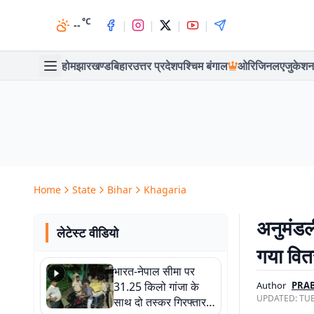
°C
|
|
|
|
--
होम
झारखण्ड
बिहार
उत्तर प्रदेश
पश्चिम बंगाल
ओरिजिनल
एजुकेशन
Home
State
Bihar
Khagaria
अनुमंडल
लेटेस्ट वीडियो
गया वि
भारत-नेपाल सीमा पर
31.25 किलो गांजा के
Author
PRA
UPDATED:
TUE
साथ दो तस्कर गिरफ्तार,