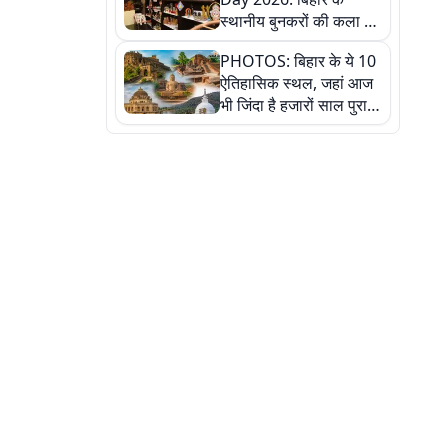
स्थानीय बुनकरों की कला को
सलाम, तस्वीरों में देखें
PHOTOS: बिहार के ये 10
हस्तकरघा की समृद्ध परंपरा
ऐतिहासिक स्थल, जहां आज
भी जिंदा है हजारों साल पुराना
इतिहास, एक बार जरूर घूमिए