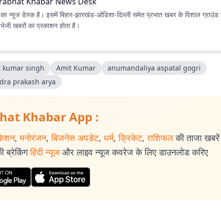
rabhat Khabar News Desk
ा न्यूज डेस्क है। इसमें बिहार-झारखंड-ओडिशा-दिल्‍ली समेत प्रभात खबर के विशाल ग्राउंड न
ए भेजी खबरों का प्रकाशन होता है।
k kumar singh
Amit Kumar
anumandaliya aspatal gogri
dra prakash arya
hat Khabar App :
केशन
,
मनोरंजन
,
बिजनेस अपडेट
,
धर्म
,
क्रिकेट
,
राशिफल
की ताजा खबरें प
 ब्रेकिंग
हिंदी न्यूज
और लाइव न्यूज कवरेज के लिए डाउनलोड करिए