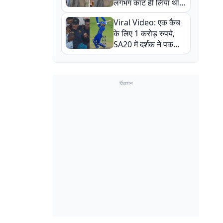
लगभग काट ही लिया था,
न्यूजीलैंड सीरीज से पहले
Viral Video: एक कैच
बाल-बाल बचे
के लिए 1 करोड़ रुपये,
SA20 में दर्शक ने पकड़ा
एक हाथ से गजब का कैच
विज्ञापन