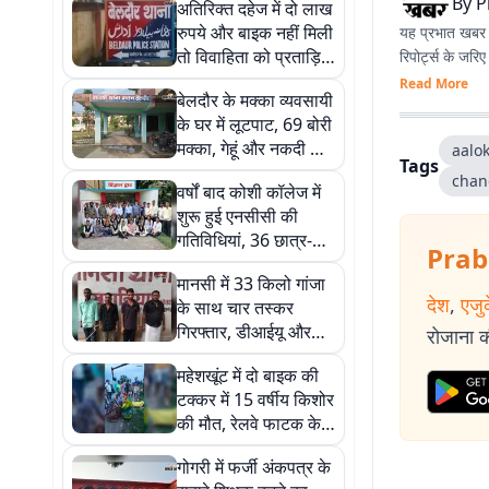
By
P
अतिरिक्त दहेज में दो लाख
रुपये और बाइक नहीं मिली
यह प्रभात खबर क
तो विवाहिता को प्रताड़ित
रिपोर्ट्स के जरि
कर घर से निकाला, चार
Read More
बेलदौर के मक्का व्यवसायी
पर केस दर्ज
के घर में लूटपाट, 69 बोरी
मक्का, गेहूं और नकदी लूट
aalo
Tags
ले गए हथियारबंद बदमाश
chan
वर्षों बाद कोशी कॉलेज में
शुरू हुई एनसीसी की
गतिविधियां, 36 छात्र-
Prab
छात्राओं का हुआ चयन
मानसी में 33 किलो गांजा
देश
,
एजु
के साथ चार तस्कर
गिरफ्तार, डीआईयू और
रोजाना की
पुलिस की संयुक्त कार्रवाई
महेशखूंट में दो बाइक की
टक्कर में 15 वर्षीय किशोर
की मौत, रेलवे फाटक के
पास हुआ दर्दनाक हादसा
गोगरी में फर्जी अंकपत्र के