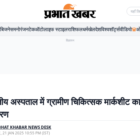
Searc
बिजनेस
मनोरंजन
टेक
ऑटो
लाइफ स्टाइल
राशिफल
धर्म
खेल
देश
विश्व
शॉर्ट्स
वीडियो
ओ
विज्ञापन
ीय अस्पताल में ग्रामीण चिकित्सक मार्कशीट क
तरण
BHAT KHABAR NEWS DESK
, 21 JAN 2025 10:55 PM (IST)