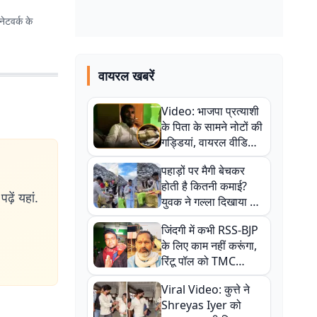
ेटवर्क के
वायरल खबरें
Video: भाजपा प्रत्याशी
के पिता के सामने नोटों की
गड्डियां, वायरल वीडियो
से राजनीति में उबाल,
पहाड़ों पर मैगी बेचकर
अजित महतो बोले- TMC
होती है कितनी कमाई?
की गंदी चाल
ढ़ें यहां.
युवक ने गल्ला दिखाया तो
नौकरी वालों के खड़े हो गए
जिंदगी में कभी RSS-BJP
कान
के लिए काम नहीं करूंगा,
रिंटू पॉल को TMC
ऑफिस में ले जाकर पीटा,
Viral Video: कुत्ते ने
Video वायरल
Shreyas Iyer को