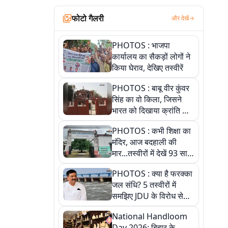
फोटो गैलरी
और देखें
PHOTOS : भाजपा
कार्यालय का सैकड़ों लोगों ने
किया घेराव, देखिए तस्वीरें
PHOTOS : बाबू वीर कुंवर
सिंह का वो किला, जिसने
भारत को दिखाया क्रांति का
रास्ता: तस्वीरों में देखिए
PHOTOS : कभी शिक्षा का
मंदिर, आज बदहाली की
मार...तस्वीरों में देखें 93 साल
पुराने इस हाई स्कूल की
PHOTOS : क्या है फरक्का
हकीकत
जल संधि? 5 तस्वीरों में
समझिए JDU के विरोध से
लेकर बिहार पर असर तक
National Handloom
पूरी कहानी
Day 2026: बिहार के