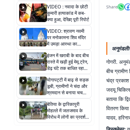
नेपाली नंबर की बाइक
VIDEO : नवादा के छोटी
Share
जब्त
कुमारी हत्याकांड में कब-
क्या हुआ, देखिए पूरी रिपोर्ट
VIDEO: श्रावण नवमी
पर मनोकामना शिव मंदिर
में उमड़ा आस्था का
अनुमंडली
सैलाब, हर-हर महादेव के
इंजन में खराबी के बाद बीच
जयघोष से गूंजा परिसर
गोगरी. अनुमं
रास्ते में खड़ी हुई मेमू ट्रेन,
डेढ़ घंटे तक बाधित रहा
बीच ग्रामीण
आवागमन
योगापट्टी में बाढ़ से सड़क
चंद्र प्रकाश
डूबी, ग्रामीणों ने चंदा और
जदयू चिकित्स
श्रमदान से बनाया चचरी
बताया कि द्व
पुल
बेतिया के द्वारिकापुरी
वितरण किया ग
मोहल्ले में जलजमाव के
विरोध में लोगों का प्रदर्शन,
यादव, हरिना
स्थायी समाधान की मांग
डिस्क्लेमर:
यह