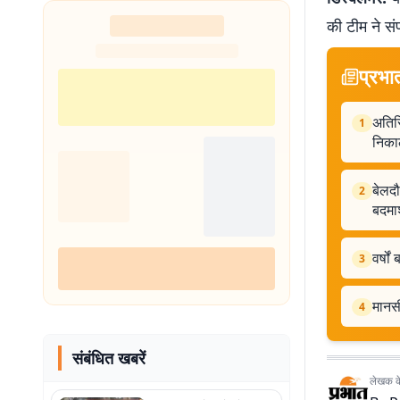
की टीम ने सं
प्रभा
अतिरि
1
निकाल
बेलदौ
2
बदमा
वर्षो
3
मानसी
4
संबंधित खबरें
लेखक के 