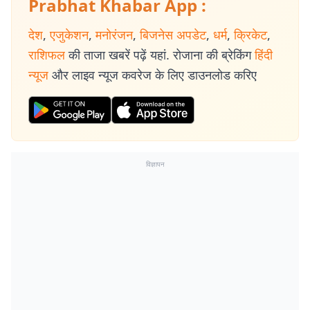
Prabhat Khabar App :
देश
,
एजुकेशन
,
मनोरंजन
,
बिजनेस अपडेट
,
धर्म
,
क्रिकेट
,
राशिफल
की ताजा खबरें पढ़ें यहां. रोजाना की ब्रेकिंग
हिंदी
न्यूज
और लाइव न्यूज कवरेज के लिए डाउनलोड करिए
विज्ञापन