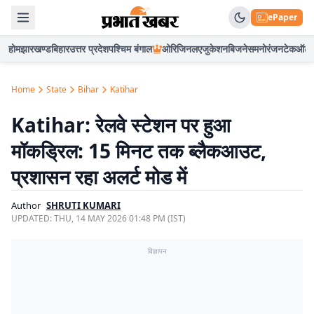
ePaper
होम
झारखण्ड
बिहार
उत्तर प्रदेश
पश्चिम बंगाल
ओरिजिनल
एजुकेशन
बिजनेस
मनोरंजन
टेक
ऑटो
Home
State
Bihar
Katihar
Katihar: रेलवे स्टेशन पर हुआ
मॉकड्रिल: 15 मिनट तक ब्लैकआउट,
प्रशासन रहा अलर्ट मोड में
Author
SHRUTI KUMARI
UPDATED:
THU, 14 MAY 2026 01:48 PM (IST)
विज्ञापन