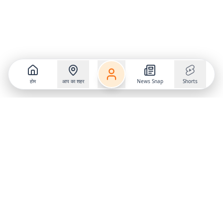
होम
आप का शहर
News Snap
Shorts
Follow us on
X
Download Mobile App