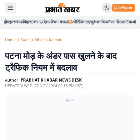
ePaper
होम
झारखण्ड
बिहार
उत्तर प्रदेश
पश्चिम बंगाल
ओरिजिनल
एजुकेशन
बिजनेस
मनोरंजन
टेक
ऑटो
Home
State
Bihar
Kaimur
पटना मोड़ के अंडर पास खुलने के बाद
ट्रैफिक नियम में बदलाव
Author
PRABHAT KHABAR NEWS DESK
UPDATED:
WED, 27 NOV 2024 09:15 PM (IST)
विज्ञापन