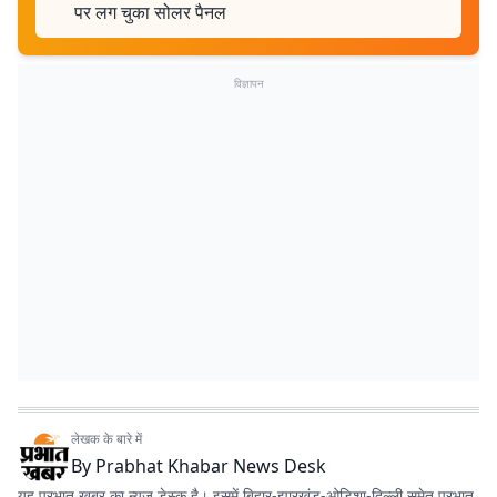
पर लग चुका सोलर पैनल
विज्ञापन
लेखक के बारे में
By
Prabhat Khabar News Desk
यह प्रभात खबर का न्यूज डेस्क है। इसमें बिहार-झारखंड-ओडिशा-दिल्‍ली समेत प्रभात