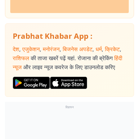
Prabhat Khabar App :
देश
,
एजुकेशन
,
मनोरंजन
,
बिजनेस अपडेट
,
धर्म
,
क्रिकेट
,
राशिफल
की ताजा खबरें पढ़ें यहां. रोजाना की ब्रेकिंग
हिंदी
न्यूज
और लाइव न्यूज कवरेज के लिए डाउनलोड करिए
विज्ञापन