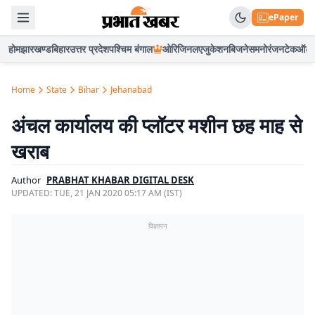
ePaper
होम
झारखण्ड
बिहार
उत्तर प्रदेश
पश्चिम बंगाल
ओरिजिनल
एजुकेशन
बिजनेस
मनोरंजन
टेक
ऑटो
Home
State
Bihar
Jehanabad
अंचल कार्यालय की प्लॉटर मशीन छह माह से
खराब
Author
PRABHAT KHABAR DIGITAL DESK
UPDATED:
TUE, 21 JAN 2020 05:17 AM (IST)
विज्ञापन