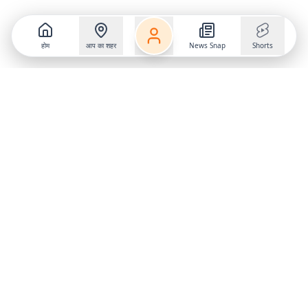
होम
आप का शहर
News Snap
Shorts
Follow us on
X
Download Mobile App
State
›
Jharkhand
›
Hindi News
Gumla News
Bihar News
Dumka News