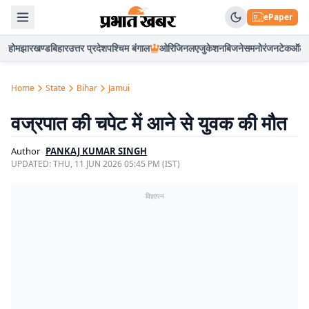
ePaper
होम
झारखण्ड
बिहार
उत्तर प्रदेश
पश्चिम बंगाल
ओरिजिनल
एजुकेशन
बिजनेस
मनोरंजन
टेक
ऑटो
Home
State
Bihar
Jamui
वज्रपात की चपेट में आने से युवक की मौत
Author
PANKAJ KUMAR SINGH
UPDATED:
THU, 11 JUN 2026 05:45 PM (IST)
विज्ञापन