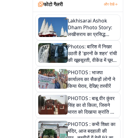
फोटो गैलरी
और देखें
Lakhisarai Ashok
Dham Photo Story:
लखीसराय का प्रसिद्ध
अशोक धाम—आस्था,
Photos: बारिश में निखर
श्रृंगार, अनुष्ठान और
उठती है 'झरनों के शहर' रांची
अलौकिक संध्या आरती के
की खूबसूरती, वीकेंड में घूम
विहंगम दृश्य
आएं ये 5 वादियां
PHOTOS : भाजपा
कार्यालय का सैकड़ों लोगों ने
किया घेराव, देखिए तस्वीरें
PHOTOS : बाबू वीर कुंवर
सिंह का वो किला, जिसने
भारत को दिखाया क्रांति का
रास्ता: तस्वीरों में देखिए
PHOTOS : कभी शिक्षा का
मंदिर, आज बदहाली की
मार...तस्वीरों में देखें 93 साल