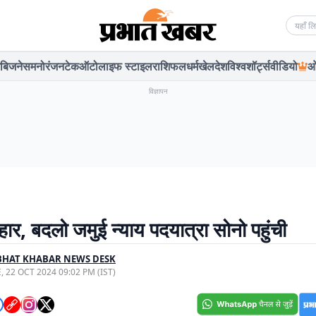
Searc
बिजनेस
मनोरंजन
टेक
ऑटो
लाइफ स्टाइल
राशिफल
धर्म
खेल
देश
विश्व
शॉर्ट्स
वीडियो
ओ
विज्ञापन
ार, बदलो जमुई न्याय पदयात्रा सोनो पहुंची
BHAT KHABAR NEWS DESK
, 22 OCT 2024 09:02 PM (IST)