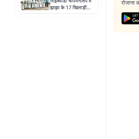
ताईक्वांडो चैंपियनशिप में
रोजाना की
झाझा के 17 खिलाड़ी
दिखाएंगे दम