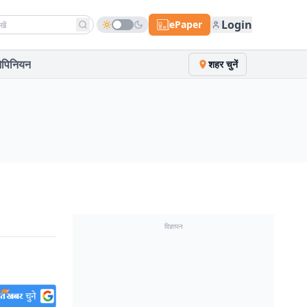
h news
Login
ePaper
पिनियन
शहर चुनें
विज्ञापन