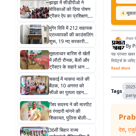
झाझा में सीडीपीओ ने
सेविकाओं को दिया पोषण
मूसला
4
ट्रैकर ऐप का प्रशिक्षण,
बच्चों और गर्भवती
मुंगेर विवि में 212 सहायक
महिलाओं पर विशेष ध्यान
प्राध्यापकों की काउंसलिंग
देने के निर्देश
लेखक के 
शुरू, 19 नए सरकारी
By
P
डिग्री कॉलेजों में होगी
मूसलाधार बारिश से खेतों
यह प्रभात खबर क
नियुक्ति
में लौटी रौनक, बैलों और
रिपोर्ट्स के जरि
ट्रैक्टर के सहारे धान की
Read More
रोपाई में जुटे किसान
चकाई में भाकपा माले की
बैठक, 10 अगस्त को
2025 
Tags
सीओ का पुतला दहन
pari
करने का निर्णय
जिप सदस्य ने की मारपीट
व रंगदारी मांगने की
Prab
शिकायत, पुलिस बोली-
जमीन विवाद का मामला
देश
,
एजु
36वीं बिहार राज्य