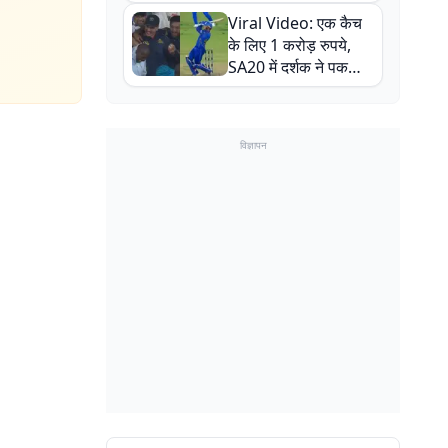
न्यूजीलैंड सीरीज से पहले
Viral Video: एक कैच
बाल-बाल बचे
के लिए 1 करोड़ रुपये,
SA20 में दर्शक ने पकड़ा
एक हाथ से गजब का कैच
विज्ञापन