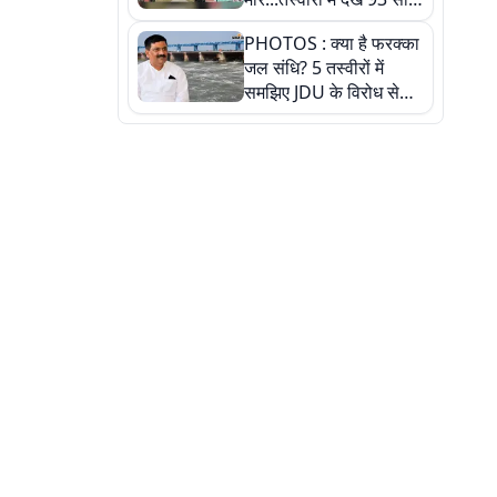
पुराने इस हाई स्कूल की
PHOTOS : क्या है फरक्का
हकीकत
जल संधि? 5 तस्वीरों में
समझिए JDU के विरोध से
लेकर बिहार पर असर तक
पूरी कहानी