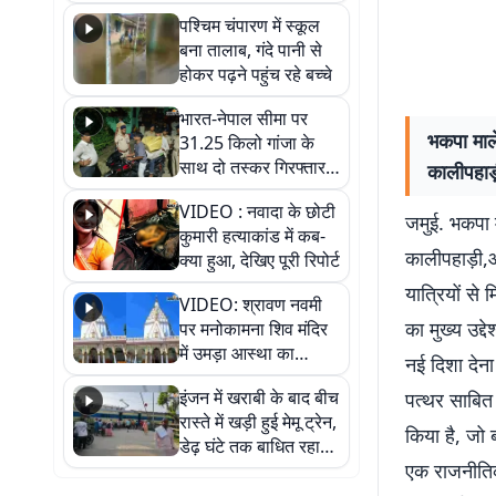
गिरफ्तार
पश्चिम चंपारण में स्कूल
बना तालाब, गंदे पानी से
होकर पढ़ने पहुंच रहे बच्चे
भारत-नेपाल सीमा पर
भकपा माले
31.25 किलो गांजा के
साथ दो तस्कर गिरफ्तार,
कालीपहाड़ी
नेपाली नंबर की बाइक
VIDEO : नवादा के छोटी
जब्त
जमुई. भकपा म
कुमारी हत्याकांड में कब-
कालीपहाड़ी,औ
क्या हुआ, देखिए पूरी रिपोर्ट
यात्रियों से 
VIDEO: श्रावण नवमी
का मुख्य उद्
पर मनोकामना शिव मंदिर
में उमड़ा आस्था का
नई दिशा देना
सैलाब, हर-हर महादेव के
इंजन में खराबी के बाद बीच
पत्थर साबित 
जयघोष से गूंजा परिसर
रास्ते में खड़ी हुई मेमू ट्रेन,
किया है, जो 
डेढ़ घंटे तक बाधित रहा
एक राजनीतिक
आवागमन