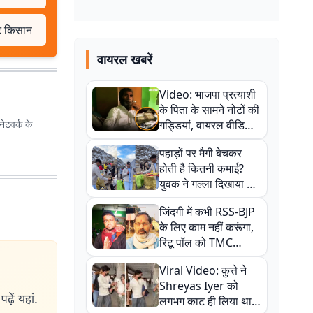
ुटे किसान
वायरल खबरें
Video: भाजपा प्रत्याशी
के पिता के सामने नोटों की
ेटवर्क के
गड्डियां, वायरल वीडियो
से राजनीति में उबाल,
पहाड़ों पर मैगी बेचकर
अजित महतो बोले- TMC
होती है कितनी कमाई?
की गंदी चाल
युवक ने गल्ला दिखाया तो
नौकरी वालों के खड़े हो गए
जिंदगी में कभी RSS-BJP
कान
के लिए काम नहीं करूंगा,
रिंटू पॉल को TMC
ऑफिस में ले जाकर पीटा,
Viral Video: कुत्ते ने
Video वायरल
Shreyas Iyer को
ढ़ें यहां.
लगभग काट ही लिया था,