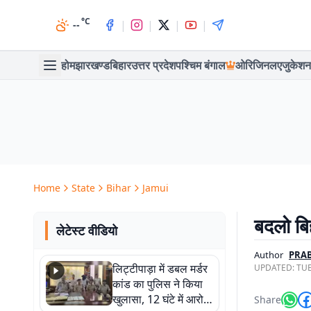
°C
|
|
|
|
--
होम
झारखण्ड
बिहार
उत्तर प्रदेश
पश्चिम बंगाल
ओरिजिनल
एजुकेशन
Home
State
Bihar
Jamui
बदलो बिह
लेटेस्ट वीडियो
Author
PRA
लिट्टीपाड़ा में डबल मर्डर
UPDATED:
TUE
कांड का पुलिस ने किया
खुलासा, 12 घंटे में आरोपी
Share