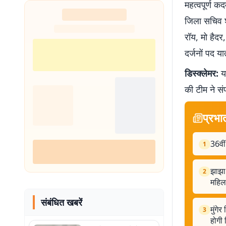
महत्वपूर्ण कद
जिला सचिव श
रॉय, मो हैद
दर्जनों पद या
डिस्क्लेमर:
यह
की टीम ने सं
प्रभा
36वीं
1
झाझा 
2
महिला
संबंधित खबरें
मुंगे
3
होगी 