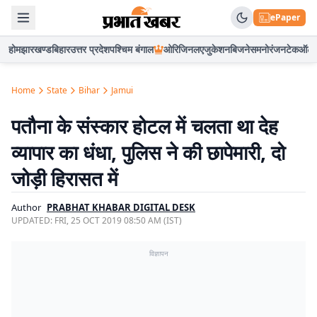
ePaper
होम
झारखण्ड
बिहार
उत्तर प्रदेश
पश्चिम बंगाल
ओरिजिनल
एजुकेशन
बिजनेस
मनोरंजन
टेक
ऑटो
Home
State
Bihar
Jamui
पतौना के संस्कार होटल में चलता था देह
व्यापार का धंधा, पुलिस ने की छापेमारी, दो
जोड़ी हिरासत में
Author
PRABHAT KHABAR DIGITAL DESK
UPDATED:
FRI, 25 OCT 2019 08:50 AM (IST)
विज्ञापन