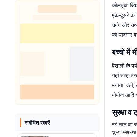
कोलहुआ स्थि
एक-दूसरे को 
उमंग और उत्स
को यादगार बना
बच्चों मे
वैशाली के पर्
यहां तरह-तरह 
मनाया. वहीं,
मोमोज आदि का
सुरक्षा व 
संबंधित खबरें
नये साल का जश
सुरक्षा व्यवस