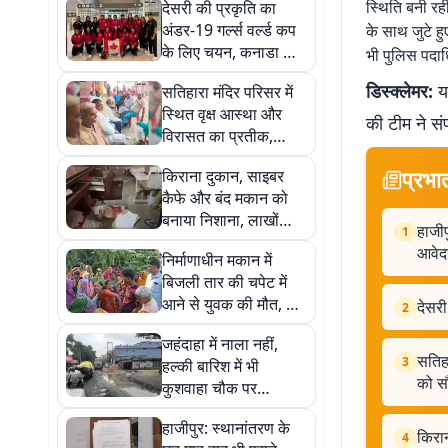
स्थिति बनी रही
देसरी की प्रकृति का
अंडर-19 गर्ल्स वर्ल्ड कप
के साथ जुटे ह
के लिए चयन, कनाडा की
भी पुलिस पदाधि
ओर से खेलेगी क्रिकेट
डिस्क्लेमर:
यह
सतिहारा मंदिर परिसर में
स्थित वृक्ष आस्था और
की टीम ने सं
विरासत का प्रतीक,
ग्रामीणों ने बीडीओ-
प्रभा
किराना दुकान, साइबर
एसडीओ को सौंपा आवेदन
कैफे और बंद मकान को
बनाया निशाना, लाखों
हाजीप
1
रुपये मूल्य के सामानों की
आवे
निर्माणाधीन मकान में
चोरी
बिजली तार की चपेट में
आने से युवक की मौत, दो
देसरी
2
बच्चों के सिर से उठा पिता
जहंदाहा में नाला नहीं,
का साया
सतिहा
3
हल्की बारिश में भी
को स
कुशवाहा चौक पर
जलजमाव, राहगीरों की
हाजीपुर: स्थानांतरण के
बढ़ी परेशानी
किरान
4