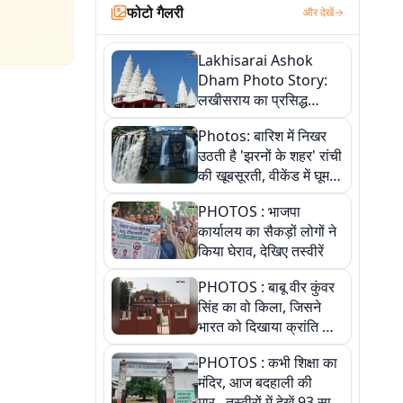
फोटो गैलरी
और देखें
Lakhisarai Ashok
Dham Photo Story:
लखीसराय का प्रसिद्ध
अशोक धाम—आस्था,
Photos: बारिश में निखर
श्रृंगार, अनुष्ठान और
उठती है 'झरनों के शहर' रांची
अलौकिक संध्या आरती के
की खूबसूरती, वीकेंड में घूम
विहंगम दृश्य
आएं ये 5 वादियां
PHOTOS : भाजपा
कार्यालय का सैकड़ों लोगों ने
किया घेराव, देखिए तस्वीरें
PHOTOS : बाबू वीर कुंवर
सिंह का वो किला, जिसने
भारत को दिखाया क्रांति का
रास्ता: तस्वीरों में देखिए
PHOTOS : कभी शिक्षा का
मंदिर, आज बदहाली की
मार...तस्वीरों में देखें 93 साल