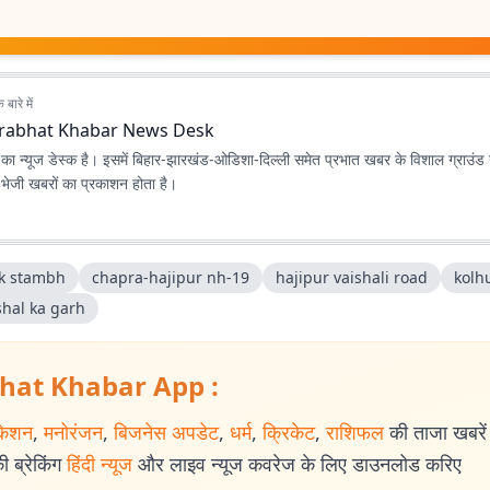
बारे में
rabhat Khabar News Desk
ा न्यूज डेस्क है। इसमें बिहार-झारखंड-ओडिशा-दिल्‍ली समेत प्रभात खबर के विशाल ग्राउंड न
ए भेजी खबरों का प्रकाशन होता है।
k stambh
chapra-hajipur nh-19
hajipur vaishali road
kolh
shal ka garh
hat Khabar App :
केशन
,
मनोरंजन
,
बिजनेस अपडेट
,
धर्म
,
क्रिकेट
,
राशिफल
की ताजा खबरें प
 ब्रेकिंग
हिंदी न्यूज
और लाइव न्यूज कवरेज के लिए डाउनलोड करिए