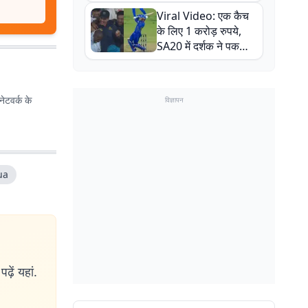
न्यूजीलैंड सीरीज से पहले
Viral Video: एक कैच
बाल-बाल बचे
के लिए 1 करोड़ रुपये,
SA20 में दर्शक ने पकड़ा
एक हाथ से गजब का कैच
ेटवर्क के
विज्ञापन
ua
ढ़ें यहां.