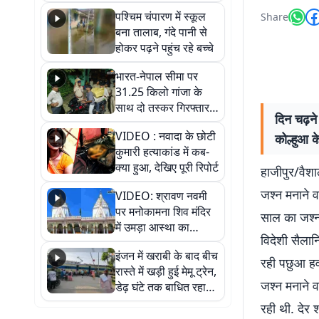
गिरफ्तार
पश्चिम चंपारण में स्कूल
Share
बना तालाब, गंदे पानी से
होकर पढ़ने पहुंच रहे बच्चे
भारत-नेपाल सीमा पर
31.25 किलो गांजा के
साथ दो तस्कर गिरफ्तार,
दिन चढ़ने
नेपाली नंबर की बाइक
VIDEO : नवादा के छोटी
कोल्हुआ क
जब्त
कुमारी हत्याकांड में कब-
क्या हुआ, देखिए पूरी रिपोर्ट
हाजीपुर/वैशा
जश्न मनाने व
VIDEO: श्रावण नवमी
पर मनोकामना शिव मंदिर
साल का जश्न 
में उमड़ा आस्था का
विदेशी सैलान
सैलाब, हर-हर महादेव के
इंजन में खराबी के बाद बीच
जयघोष से गूंजा परिसर
रही पछुआ हवा
रास्ते में खड़ी हुई मेमू ट्रेन,
जश्न मनाने व
डेढ़ घंटे तक बाधित रहा
आवागमन
रही थी. देर 