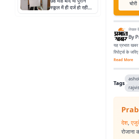
छह माह बाद भी पुराने
चोरी
स्कूल में ही दर्ज हो रही
उपस्थिति, वेतन का
भुगतान भी वहीं से
लेखक के 
By
P
यह प्रभात खबर क
रिपोर्ट्स के जरि
Read More
asho
Tags
rajvi
Prab
देश
,
एजु
रोजाना की