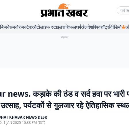
Searc
बिजनेस
मनोरंजन
टेक
ऑटो
लाइफ स्टाइल
राशिफल
धर्म
खेल
देश
विश्व
शॉर्ट्स
वीडियो
ओ
विज्ञापन
 news. कड़ाके की ठंड व सर्द हवा पर भारी प
उत्साह, पर्यटकों से गुलजार रहे ऐतिहासिक स्थ
BHAT KHABAR NEWS DESK
, 1 JAN 2025 10:38 PM (IST)