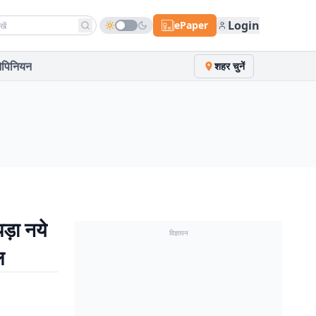
h news
Login
ePaper
पिनियन
शहर चुनें
ड़ा नये
विज्ञापन
ल