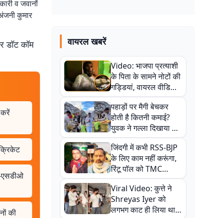
िकारी व जवानों
अंजनी कुमार
वायरल खबरें
बर डॉट कॉम
Video: भाजपा प्रत्याशी
के पिता के सामने नोटों की
गड्डियां, वायरल वीडियो
से राजनीति में उबाल,
पहाड़ों पर मैगी बेचकर
अजित महतो बोले- TMC
करें
होती है कितनी कमाई?
की गंदी चाल
युवक ने गल्ला दिखाया तो
नौकरी वालों के खड़े हो गए
जिंदगी में कभी RSS-BJP
क्रिकेट
कान
के लिए काम नहीं करूंगा,
रिंटू पॉल को TMC
ीओ-एसडीओ
ऑफिस में ले जाकर पीटा,
Viral Video: कुत्ते ने
Video वायरल
Shreyas Iyer को
लगभग काट ही लिया था,
नों की