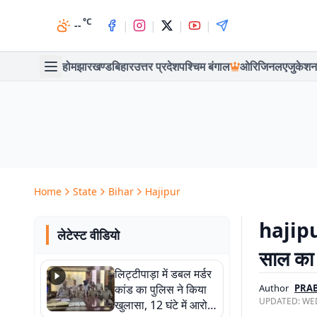
°C
|
|
|
|
--
होम
झारखण्ड
बिहार
उत्तर प्रदेश
पश्चिम बंगाल
ओरिजिनल
एजुकेशन
Home
State
Bihar
Hajipur
hajipur
लेटेस्ट वीडियो
साल का 
लिट्टीपाड़ा में डबल मर्डर
कांड का पुलिस ने किया
Author
PRA
UPDATED:
WED
खुलासा, 12 घंटे में आरोपी