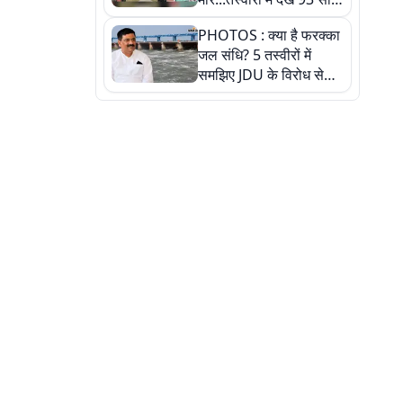
पुराने इस हाई स्कूल की
PHOTOS : क्या है फरक्का
हकीकत
जल संधि? 5 तस्वीरों में
समझिए JDU के विरोध से
लेकर बिहार पर असर तक
पूरी कहानी