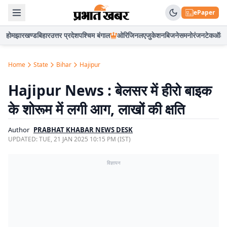
ePaper
होम
झारखण्ड
बिहार
उत्तर प्रदेश
पश्चिम बंगाल
ओरिजिनल
एजुकेशन
बिजनेस
मनोरंजन
टेक
ऑटो
Home
State
Bihar
Hajipur
Hajipur News : बेलसर में हीरो बाइक
के शोरूम में लगी आग, लाखों की क्षति
Author
PRABHAT KHABAR NEWS DESK
UPDATED:
TUE, 21 JAN 2025 10:15 PM (IST)
विज्ञापन