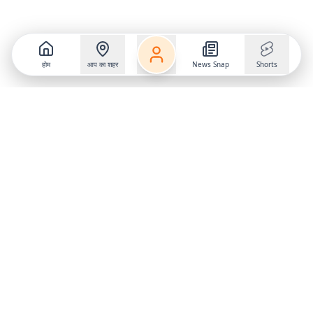
होम
आप का शहर
News Snap
Shorts
Follow us on
X
Download Mobile App
State
›
Jharkhand
›
Hindi News
Gumla News