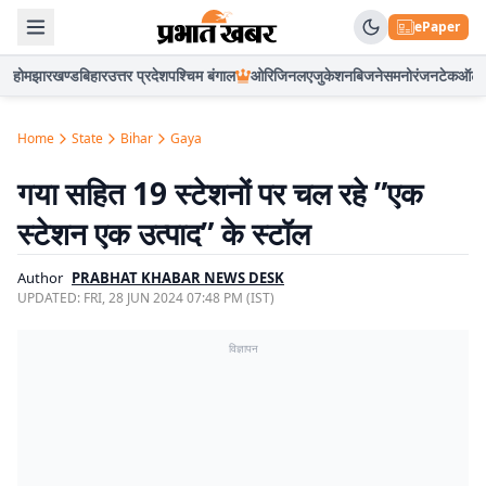
ePaper
होम
झारखण्ड
बिहार
उत्तर प्रदेश
पश्चिम बंगाल
ओरिजिनल
एजुकेशन
बिजनेस
मनोरंजन
टेक
ऑटो
Home
State
Bihar
Gaya
गया सहित 19 स्टेशनों पर चल रहे ”एक
स्टेशन एक उत्पाद” के स्टॉल
Author
PRABHAT KHABAR NEWS DESK
UPDATED:
FRI, 28 JUN 2024 07:48 PM (IST)
विज्ञापन