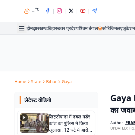
°C
|
|
|
|
--
होम
झारखण्ड
बिहार
उत्तर प्रदेश
पश्चिम बंगाल
ओरिजिनल
एजुकेशन
Home
State
Bihar
Gaya
Gaya Ne
लेटेस्ट वीडियो
का जवाब 
लिट्टीपाड़ा में डबल मर्डर
कांड का पुलिस ने किया
Author
PRA
UPDATED:
FRI
खुलासा, 12 घंटे में आरोपी