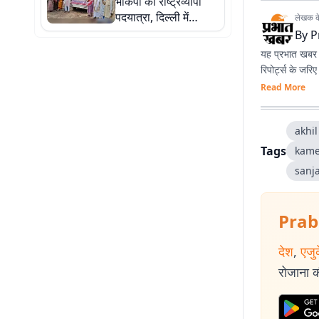
भाकपा की राष्ट्रव्यापी
पदयात्रा, दिल्ली में
लेखक के 
आयोजित रैली में शामिल
By
P
होने का कर रहे आवाहन
यह प्रभात खबर क
रिपोर्ट्स के जरि
Read More
akhil
Tags
kame
sanj
Prab
देश
,
एजु
रोजाना की