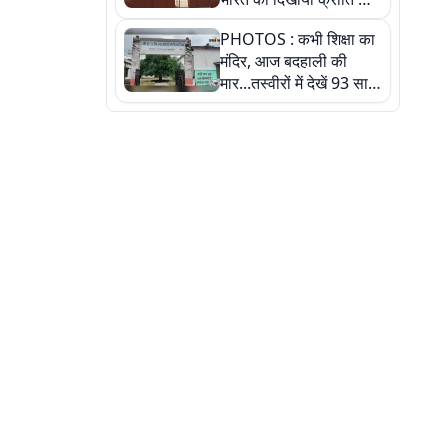
रास्ता: तस्वीरों में देखिए
PHOTOS : कभी शिक्षा का
मंदिर, आज बदहाली की
मार...तस्वीरों में देखें 93 साल
पुराने इस हाई स्कूल की
हकीकत