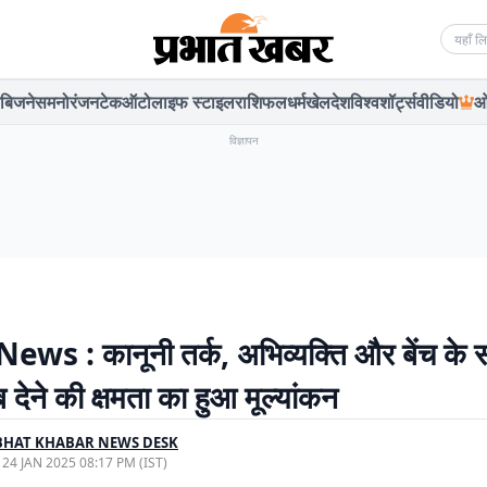
Searc
बिजनेस
मनोरंजन
टेक
ऑटो
लाइफ स्टाइल
राशिफल
धर्म
खेल
देश
विश्व
शॉर्ट्स
वीडियो
ओ
विज्ञापन
ws : कानूनी तर्क, अभिव्यक्ति और बेंच के स
देने की क्षमता का हुआ मूल्यांकन
BHAT KHABAR NEWS DESK
, 24 JAN 2025 08:17 PM (IST)