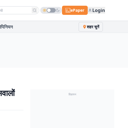
h news
Login
ePaper
पिनियन
शहर चुनें
वालों
विज्ञापन