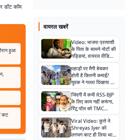
बर डॉट कॉम
वायरल खबरें
Video: भाजपा प्रत्याशी
के पिता के सामने नोटों की
दौरान हुआ
गड्डियां, वायरल वीडियो
से राजनीति में उबाल,
पहाड़ों पर मैगी बेचकर
अजित महतो बोले- TMC
शन,
होती है कितनी कमाई?
की गंदी चाल
युवक ने गल्ला दिखाया तो
नौकरी वालों के खड़े हो गए
जिंदगी में कभी RSS-BJP
कान
के लिए काम नहीं करूंगा,
रिंटू पॉल को TMC
ें कट
ऑफिस में ले जाकर पीटा,
Viral Video: कुत्ते ने
Video वायरल
Shreyas Iyer को
लगभग काट ही लिया था,