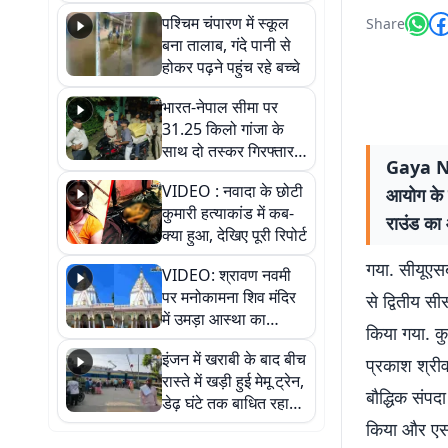
गिरफ्तार
पश्चिम चंपारण में स्कूल
Share
बना तालाब, गंदे पानी से
होकर पढ़ने पहुंच रहे बच्चे
भारत-नेपाल सीमा पर
31.25 किलो गांजा के
साथ दो तस्कर गिरफ्तार,
Gaya New
नेपाली नंबर की बाइक
VIDEO : नवादा के छोटी
आयोग के स
जब्त
कुमारी हत्याकांड में कब-
राउंड का
क्या हुआ, देखिए पूरी रिपोर्ट
गया. सीयूएसब
VIDEO: श्रावण नवमी
पर मनोकामना शिव मंदिर
से द्वितीय स
में उमड़ा आस्था का
किया गया. कु
सैलाब, हर-हर महादेव के
इंजन में खराबी के बाद बीच
जयघोष से गूंजा परिसर
प्रकाश श्रीव
रास्ते में खड़ी हुई मेमू ट्रेन,
बौद्धिक संपद
डेढ़ घंटे तक बाधित रहा
आवागमन
किया और एसए