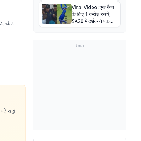
न्यूजीलैंड सीरीज से पहले
Viral Video: एक कैच
बाल-बाल बचे
के लिए 1 करोड़ रुपये,
SA20 में दर्शक ने पकड़ा
ेटवर्क के
एक हाथ से गजब का कैच
विज्ञापन
ढ़ें यहां.