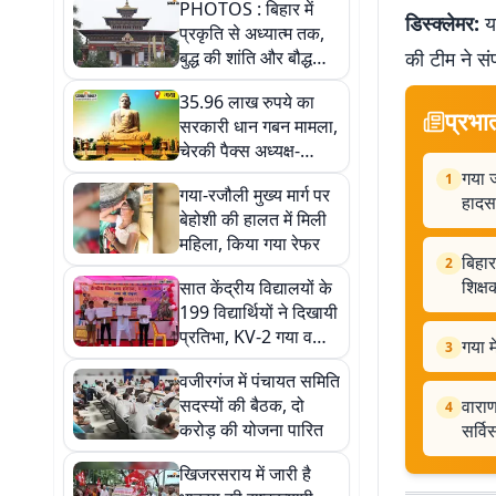
PHOTOS : बिहार में
डिस्क्लेमर:
यह
प्रकृति से अध्यात्म तक,
बुद्ध की शांति और बौद्ध
की टीम ने सं
संस्कृति के रंगों में सजा
35.96 लाख रुपये का
खूबसूरत शहर बोधगया
प्रभा
सरकारी धान गबन मामला,
चेरकी पैक्स अध्यक्ष-
प्रबंधक पर एफआइआर
गया ज
1
गया-रजौली मुख्य मार्ग पर
हादस
बेहोशी की हालत में मिली
महिला, किया गया रेफर
बिहार
2
शिक्ष
सात केंद्रीय विद्यालयों के
199 विद्यार्थियों ने दिखायी
प्रतिभा, KV-2 गया व
गया म
3
औरंगाबाद अव्वल
वजीरगंज में पंचायत समिति
सदस्यों की बैठक, दो
वाराण
4
करोड़ की योजना पारित
सर्वि
खिजरसराय में जारी है