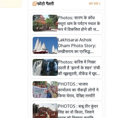
फोटो गैलरी
और देखें
Photos: सारण के कोंध
मथुरा धाम के पर्यटन स्थल के
रूप में विकसित होने की जगी
आस, 9 तस्वीरों में देखें पूरी
Lakhisarai Ashok
कहानी
Dham Photo Story:
लखीसराय का प्रसिद्ध
अशोक धाम—आस्था,
Photos: बारिश में निखर
श्रृंगार, अनुष्ठान और
उठती है 'झरनों के शहर' रांची
अलौकिक संध्या आरती के
की खूबसूरती, वीकेंड में घूम
विहंगम दृश्य
आएं ये 5 वादियां
PHOTOS : भाजपा
कार्यालय का सैकड़ों लोगों ने
किया घेराव, देखिए तस्वीरें
PHOTOS : बाबू वीर कुंवर
सिंह का वो किला, जिसने
भारत को दिखाया क्रांति का