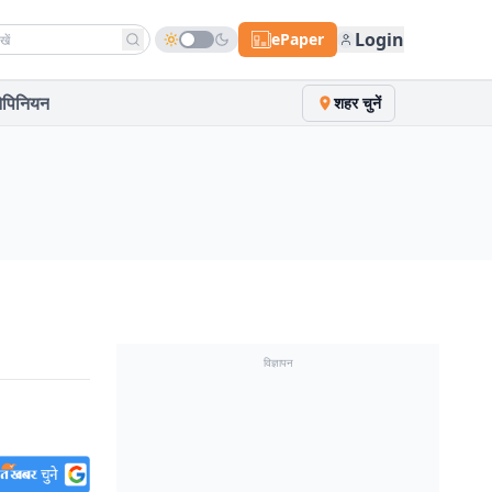
h news
Login
ePaper
पिनियन
शहर चुनें
विज्ञापन