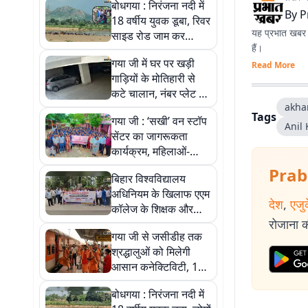
बोधगया : निरंजना नदी में
By
P
18 वर्षीय युवक डूबा, रिवर
यह प्रभात खबर क
साइड रोड जाम कर
हैं।
ग्रामीणों ने जताया
गया जी में घर पर खड़ी
आक्रोश, जानिए पांच
Read More
गाड़ियों के मोतिहारी से
तस्वीरों में पूरी खबर
कटे चालान, नंबर प्लेट के
akha
गलत इस्तेमाल का शक,
Tags
गया जी : ‘सखी’ वन स्टॉप
डीटीओ ने कही जांच की
Anil
सेंटर का जागरूकता
बात
कार्यक्रम, महिलाओं-
किशोरियों को अधिकार
Prab
बिहार विश्वविद्यालय
और सुरक्षा की जानकारी
अधिनियम के खिलाफ एएम
देश
,
एजु
कॉलेज के शिक्षक और
रोजाना की
कर्मचारियों का विरोध
गया जी से जसीडीह तक
प्रदर्शन, 10 अगस्त को
श्रद्धालुओं को मिलेगी
सामूहिक अवकाश की
आसान कनेक्टिविटी, 17
चेतावनी
अगस्त तक चलेंगी श्रावणी
बोधगया : निरंजना नदी में
मेला स्पेशल ट्रेनें