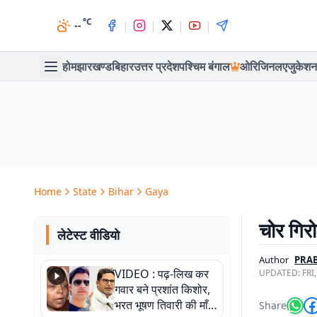
°C
|
|
|
|
--
होम
झारखण्ड
बिहार
उत्तर प्रदेश
पश्चिम बंगाल
ओरिजिनल
एजुकेशन
Home
State
Bihar
Gaya
चोर गिरो
लेटेस्ट वीडियो
Author
PRAB
VIDEO : पढ़-लिख कर
UPDATED:
FRI
गवार बने प्रशांत किशोर,
भरत भूषण तिवारी की माँ ने
Share