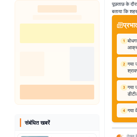
पूछताछ के दौरा
बताया कि शहर 
प्रभा
बोधगय
1
आक्र
गया 
2
श्राव
गया ज
3
डीटी
गया क
4
संबंधित खबरें
लेखक के 