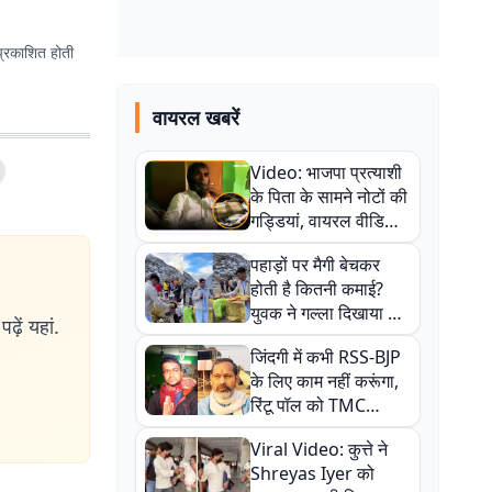
प्रकाशित होती
वायरल खबरें
Video: भाजपा प्रत्याशी
के पिता के सामने नोटों की
गड्डियां, वायरल वीडियो
से राजनीति में उबाल,
पहाड़ों पर मैगी बेचकर
अजित महतो बोले- TMC
होती है कितनी कमाई?
की गंदी चाल
युवक ने गल्ला दिखाया तो
ढ़ें यहां.
नौकरी वालों के खड़े हो गए
जिंदगी में कभी RSS-BJP
कान
के लिए काम नहीं करूंगा,
रिंटू पॉल को TMC
ऑफिस में ले जाकर पीटा,
Viral Video: कुत्ते ने
Video वायरल
Shreyas Iyer को