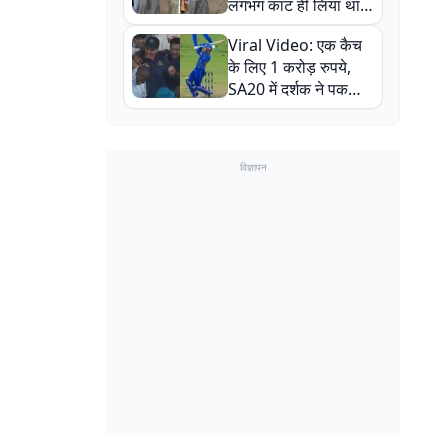
लगभग काट ही लिया था,
न्यूजीलैंड सीरीज से पहले
Viral Video: एक कैच
बाल-बाल बचे
के लिए 1 करोड़ रुपये,
SA20 में दर्शक ने पकड़ा
एक हाथ से गजब का कैच
विज्ञापन