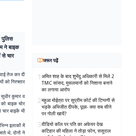
ए पुलिस
ीम ने बाइक
ं से चार
जरूर पढ़ें
रवाई तेज कर दी
1
अमित शाह के बाद शुभेंदु अधिकारी से मिले 2
यों को गिरफ्तार
TMC सांसद, मुसलमानों को निशाना बनाने
का लगाया आरोप
 सुधीर कुमार व
2
महुआ मोईत्रा पर सुप्रीम कोर्ट की टिप्पणी से
ास को बाइक चोर
भड़के अभिजीत दीपके, पूछा- क्या सब सीने
े चार बाइकें भी
पर गोली खायें?
3
वीडियो कॉल पर पति का अफेयर देख
न्न इलाकों में
कटिहार की महिला ने तोड़ा फोन, ससुराल
े थे. दोनों ने