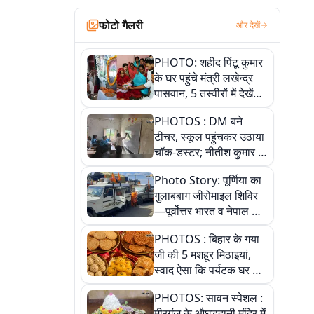
फोटो गैलरी
और देखें
PHOTO: शहीद पिंटू कुमार
के घर पहुंचे मंत्री लखेन्द्र
पासवान, 5 तस्वीरों में देखें
उस भावुक पल की पूरी
PHOTOS : DM बने
कहानी
टीचर, स्कूल पहुंचकर उठाया
चॉक-डस्टर; नीतीश कुमार के
इस चहेते अधिकारी को
Photo Story: पूर्णिया का
जानिए
गुलाबबाग जीरोमाइल शिविर
—पूर्वोत्तर भारत व नेपाल के
कांवरियों का प्रमुख सेवा धाम
PHOTOS : बिहार के गया
जी की 5 मशहूर मिठाइयां,
स्वाद ऐसा कि पर्यटक घर ले
जाना नहीं भूलते, तस्वीरों में
PHOTOS: सावन स्पेशल :
देखें
मीरगंज के औघड़दानी मंदिर में