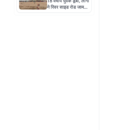
18 वर्षीय युवक डूबा, लोगों
ने रिवर साइड रोड जाम
कर जताया आक्रोश,
तलाश में जुटी SDRF की
टीम