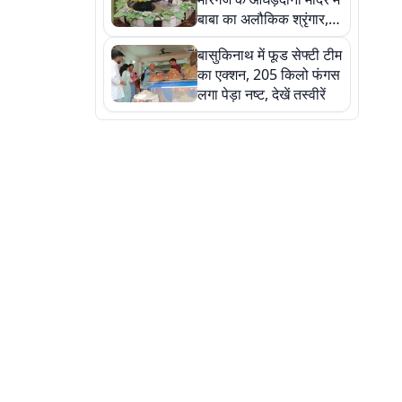
बाबा का अलौकिक श्रृंगार,
तस्वीरों में देखें महादेव के कई
बासुकिनाथ में फूड सेफ्टी टीम
मनमोहक स्वरूप
का एक्शन, 205 किलो फंगस
लगा पेड़ा नष्ट, देखें तस्वीरें