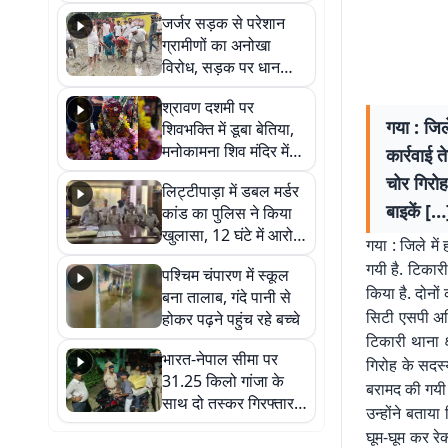
कहा नहीं थी उम्मीद, बेटा
जर्जर सड़क से परेशान
था तो किसी को बोलने की
ग्रामीणों का अनोखा
नहीं थी हिम्मत
विरोध, सड़क पर धान
रोपकर और खाद डालकर
श्रावण दशमी पर
जताया आक्रोश
गया : जिल
शिवभक्ति में डूबा बेतिया,
मनोकामना शिव मंदिर में
कार्रवाई 
हुआ भव्य श्रृंगार
चोर गिरोह
लिट्टीपाड़ा में डबल मर्डर
बाइकें […
कांड का पुलिस ने किया
खुलासा, 12 घंटे में आरोपी
गया : जिले मे
गिरफ्तार
गयी है. टिकारी
पश्चिम चंपारण में स्कूल
किया है. दोनों
बना तालाब, गंदे पानी से
सिटी एसपी अनि
होकर पढ़ने पहुंच रहे बच्चे
टिकारी थाना क
भारत-नेपाल सीमा पर
गिरोह के सदस्य
31.25 किलो गांजा के
बरामद की गयी ह
साथ दो तस्कर गिरफ्तार,
उन्होंने बताय
नेपाली नंबर की बाइक
घूम-घूम कर रे
जब्त