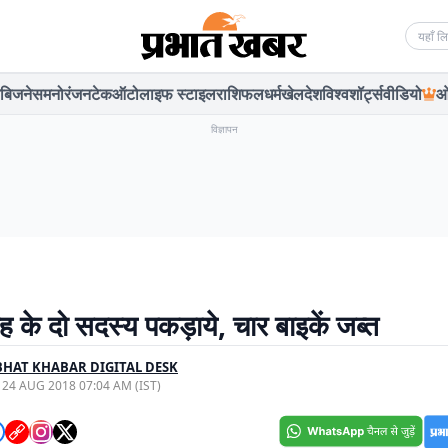
Searc
बिजनेस
मनोरंजन
टेक
ऑटो
लाइफ स्टाइल
राशिफल
धर्म
खेल
देश
विश्व
शॉर्ट्स
वीडियो
ओ
विज्ञापन
ह के दो सदस्य पकड़ाये, चार बाइकें जब्त
HAT KHABAR DIGITAL DESK
, 24 AUG 2018 07:04 AM (IST)