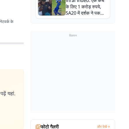
Viral Video: एक कैच
बाल-बाल बचे
के लिए 1 करोड़ रुपये,
SA20 में दर्शक ने पकड़ा
एक हाथ से गजब का कैच
ेटवर्क के
विज्ञापन
ढ़ें यहां.
फोटो गैलरी
और देखें