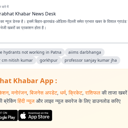
बारे में
rabhat Khabar News Desk
ा न्यूज डेस्क है। इसमें बिहार-झारखंड-ओडिशा-दिल्‍ली समेत प्रभात खबर के विशाल ग्राउंड न
ए भेजी खबरों का प्रकाशन होता है।
re hydrants not working in Patna
aiims darbhanga
r cm nitish kumar
gorkhpur
professor sanjay kumar jha
hat Khabar App :
केशन
,
मनोरंजन
,
बिजनेस अपडेट
,
धर्म
,
क्रिकेट
,
राशिफल
की ताजा खबरें प
 ब्रेकिंग
हिंदी न्यूज
और लाइव न्यूज कवरेज के लिए डाउनलोड करिए