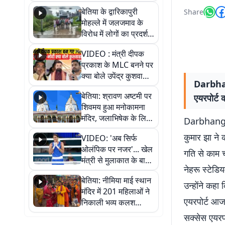
पुल
बेतिया के द्वारिकापुरी
Share
मोहल्ले में जलजमाव के
विरोध में लोगों का प्रदर्शन,
स्थायी समाधान की मांग
VIDEO : मंत्री दीपक
प्रकाश के MLC बनने पर
क्या बोले उपेंद्र कुशवाहा,
Darbhang
सुनिए
बेतिया: श्रावण अष्टमी पर
एयरपोर्ट
शिवमय हुआ मनोकामना
मंदिर, जलाभिषेक के लिए
Darbhanga N
लगी लंबी कतारें
कुमार झा ने 
VIDEO: 'अब सिर्फ
ओलंपिक पर नजर'... खेल
गति से काम 
मंत्री से मुलाकात के बाद
नेहरू स्टेडि
जैसमीन लंबोरिया का बड़ा
बेतिया: नीमिया माई स्थान
बयान
उन्होंने कहा 
मंदिर में 201 महिलाओं ने
एयरपोर्ट आज 
निकाली भव्य कलश
शोभायात्रा, शिवलिंग
सक्सेस एयरपो
प्राण-प्रतिष्ठा महोत्सव