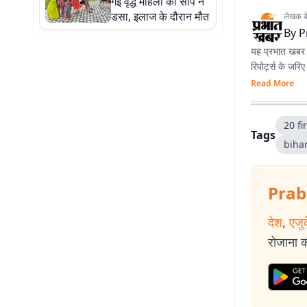
गई वृद्ध महिला को सांप ने
डसा, इलाज के दौरान मौत
लेखक के 
By
P
यह प्रभात खबर क
रिपोर्ट्स के जरि
Read More
20 fi
Tags
biha
Prab
देश
,
एजु
रोजाना की