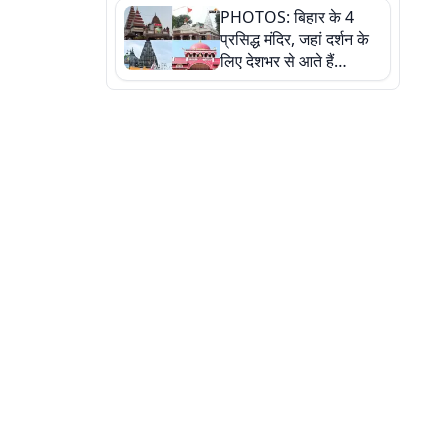
PHOTOS: बिहार के 4
की कहानी, तस्वीरों में देखिए
प्रसिद्ध मंदिर, जहां दर्शन के
लिए देशभर से आते हैं
श्रद्धालु, जानिए इनकी
खासियत