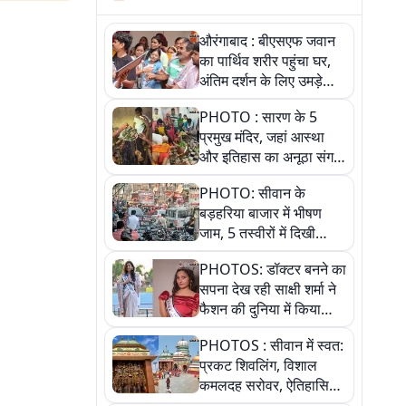
औरंगाबाद : बीएसएफ जवान
का पार्थिव शरीर पहुंचा घर,
अंतिम दर्शन के लिए उमड़े
लोग
PHOTO : सारण के 5
प्रमुख मंदिर, जहां आस्था
और इतिहास का अनूठा संगम,
तस्वीरों में जानिए
PHOTO: सीवान के
बड़हरिया बाजार में भीषण
जाम, 5 तस्वीरों में दिखी
अव्यवस्था
PHOTOS: डॉक्टर बनने का
सपना देख रही साक्षी शर्मा ने
फैशन की दुनिया में किया
कमाल,जानिए बेगूसराय की
PHOTOS : सीवान में स्वत:
बेटी ने कैसे दी अपने सपनों
प्रकट शिवलिंग, विशाल
को उड़ान
कमलदह सरोवर, ऐतिहासिक
महेंद्रनाथ मंदिर और घंटाघर