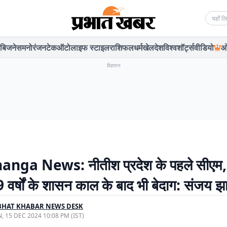
Searc
बिजनेस
मनोरंजन
टेक
ऑटो
लाइफ स्टाइल
राशिफल
धर्म
खेल
देश
विश्व
शॉर्ट्स
वीडियो
ओ
विज्ञापन
nga News: नीतीश प्रदेश के पहले सीएम,
 वर्षों के शासन काल के बाद भी बेदाग: संजय झ
BHAT KHABAR NEWS DESK
, 15 DEC 2024 10:08 PM (IST)