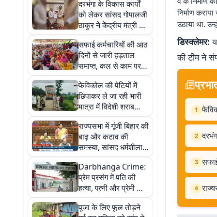
वे के निर्माण का
दरभंगा के विकास कार्यों
निर्माण कराया
को लेकर सांसद गोपालजी
उठाया था. उन्
ठाकुर ने केंद्रीय मंत्री से
की मुलाकात
डिस्क्लेमर:
यह
सफाई कर्मचारियों की आठ
दिनों से जारी हड़ताल
की टीम ने सं
समाप्त, कल से काम पर
लौटेंगे संविदा कर्मी
प्रभा
फेविकोल की पेटियों में
छिपाकर ले जा रही भारी
मात्रा में विदेशी शराब
फेविक
1
बरामद
राज्यसभा में गूंजी बिहार की
दरभंग
बाढ़ और कटाव की
2
समस्या, सांसद धर्मशीला
गुप्ता ने उठाई आवाज
सफाई 
3
Darbhanga Crime:
प्रेम प्रसंग में पति की
हत्या, पत्नी और प्रेमी को
राज्य
4
उम्रकैद
पूजा के लिए फूल तोड़ने