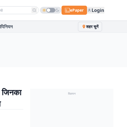
h news
Login
ePaper
पिनियन
शहर चुनें
 जिनका
विज्ञापन
ा