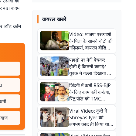
े उद्योगों का
ेकर बड़ा कदम
वायरल खबरें
बर डॉट कॉम
Video: भाजपा प्रत्याशी
के पिता के सामने नोटों की
गड्डियां, वायरल वीडियो
से राजनीति में उबाल,
पहाड़ों पर मैगी बेचकर
अजित महतो बोले- TMC
होती है कितनी कमाई?
की गंदी चाल
युवक ने गल्ला दिखाया तो
नौकरी वालों के खड़े हो गए
ात
जिंदगी में कभी RSS-BJP
कान
के लिए काम नहीं करूंगा,
रिंटू पॉल को TMC
र्मी
ऑफिस में ले जाकर पीटा,
Viral Video: कुत्ते ने
Video वायरल
Shreyas Iyer को
 आवाज
लगभग काट ही लिया था,
न्यूजीलैंड सीरीज से पहले