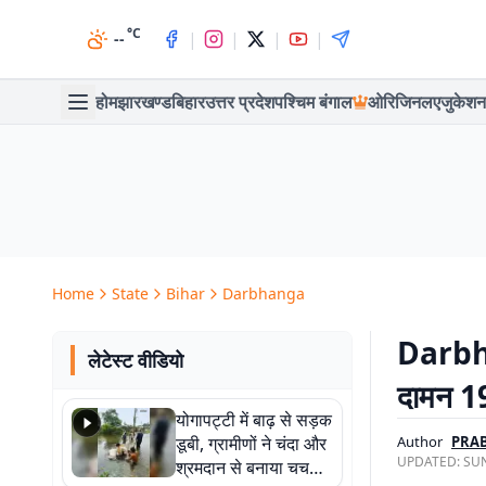
°C
|
|
|
|
--
होम
झारखण्ड
बिहार
उत्तर प्रदेश
पश्चिम बंगाल
ओरिजिनल
एजुकेशन
Home
State
Bihar
Darbhanga
Darbha
लेटेस्ट वीडियो
दामन 19
योगापट्टी में बाढ़ से सड़क
डूबी, ग्रामीणों ने चंदा और
Author
PRA
UPDATED:
SUN
श्रमदान से बनाया चचरी