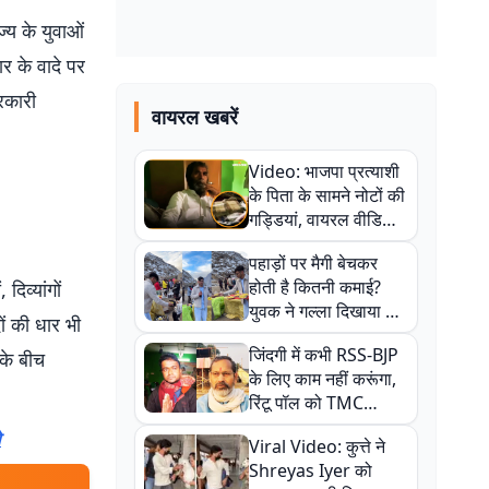
्य के युवाओं
ार के वादे पर
रकारी
वायरल खबरें
.
Video: भाजपा प्रत्याशी
के पिता के सामने नोटों की
गड्डियां, वायरल वीडियो
से राजनीति में उबाल,
पहाड़ों पर मैगी बेचकर
अजित महतो बोले- TMC
होती है कितनी कमाई?
िव्यांगों
की गंदी चाल
युवक ने गल्ला दिखाया तो
ों की धार भी
नौकरी वालों के खड़े हो गए
जिंदगी में कभी RSS-BJP
के बीच
कान
के लिए काम नहीं करूंगा,
रिंटू पॉल को TMC
ऑफिस में ले जाकर पीटा,
ो
Viral Video: कुत्ते ने
Video वायरल
Shreyas Iyer को