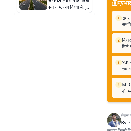
90 KM लंबे मार्ग को दिया
प्रभा
नया नाम, अब विश्वामित्र
पथ से होगी पहचान
सम्रा
1
समर्प
बिहा
2
मिले 
'AK-
3
सवा
MLC 
4
की मं
लेखक के 
By
P
प्रशांत तिवारी ड