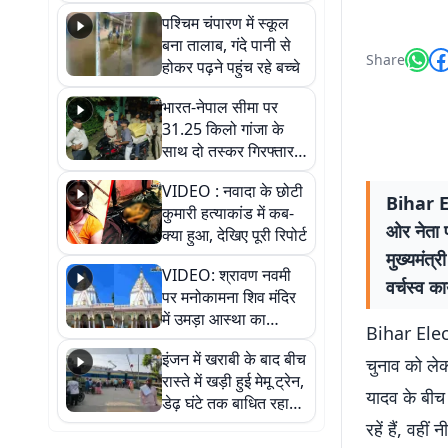
गिरफ्तार
पश्चिम चंपारण में स्कूल
बना तालाब, गंदे पानी से
Share
होकर पढ़ने पहुंच रहे बच्चे
भारत-नेपाल सीमा पर
31.25 किलो गांजा के
साथ दो तस्कर गिरफ्तार,
नेपाली नंबर की बाइक
VIDEO : नवादा के छोटी
जब्त
Bihar El
कुमारी हत्याकांड में कब-
ओर नेता प्
क्या हुआ, देखिए पूरी रिपोर्ट
मुख्यमंत
VIDEO: श्रावण नवमी
वर्चस्व क
पर मनोकामना शिव मंदिर
में उमड़ा आस्था का
Bihar Elect
सैलाब, हर-हर महादेव के
इंजन में खराबी के बाद बीच
जयघोष से गूंजा परिसर
चुनाव को लेक
रास्ते में खड़ी हुई मेमू ट्रेन,
यादव के बीच 
डेढ़ घंटे तक बाधित रहा
आवागमन
रहें हैं, वह