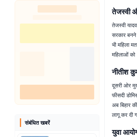
तेजस्वी औ
तेजस्वी याद
सरकार बनने प
भी महिला मतदा
महिलाओं को ब
नीतीश कुम
दूसरी ओर मुख
फीसदी डोमिसा
अब बिहार की 
लागू कर दी ग
संबंधित खबरें
युवा आय