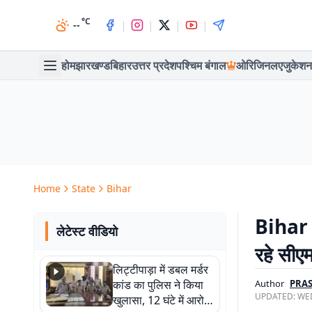
°C
|
|
|
|
--
होम
झारखण्ड
बिहार
उत्तर प्रदेश
पश्चिम बंगाल
ओरिजिनल
एजुकेशन
Home
State
Bihar
Bihar E
लेटेस्ट वीडियो
रहे सीए
लिट्टीपाड़ा में डबल मर्डर
कांड का पुलिस ने किया
Author
PRA
UPDATED:
WED
खुलासा, 12 घंटे में आरोपी