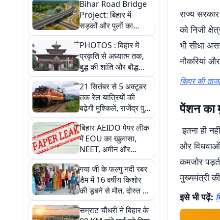
Bihar Road Bridge
राज्य सरकार 
Project: बिहार में
सड़कों और पुलों का
को निजी क्षे
बिछेगा जाल, नाबार्ड देगा
भी सीधा अस
PHOTOS : बिहार में
21000 करोड़ का फंड
प्रकृति से अध्यात्म तक,
नौकरियां और
बुद्ध की शांति और बौद्ध
संस्कृति के रंगों में सजा
बिहार की ताजा 
21 सितंबर से 5 अक्टूबर
खूबसूरत शहर बोधगया
तक रेल यात्रियों की
पेंशन का म
बढ़ेगी मुश्किलें, राजेंद्र पुल
और सिमरिया में काम के
बिहार AEIDO पेपर लीक
कारण कई ट्रेनें रद्द और
इतना ही नहीं 
में EOU का खुलासा,
डायवर्ट
और विधवाओं की
NEET, अमीन और
सिपाही भर्ती में भी सेटिंग
कमजोर पड़ती
गया जी के फल्गु नदी रबर
के मिले सबूत
मुख्यमंत्री 
डैम में 16 वर्षीय किशोर
की डूबने से मौत, दोस्त को
इसे भी पढ़ें:
ब
बचाने के दौरान हुआ
सम्राट चौधरी ने बिहार के
हादसा