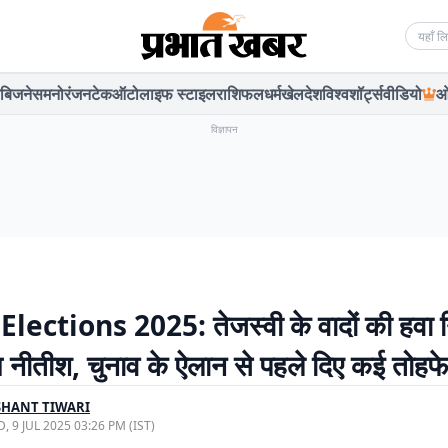
Searc
बिजनेस
मनोरंजन
टेक
ऑटो
लाइफ स्टाइल
राशिफल
धर्म
खेल
देश
विश्व
शॉर्ट्स
वीडियो
ओ
विज्ञापन
lections 2025: तेजस्वी के वादों की हवा
म नीतीश, चुनाव के ऐलान से पहले दिए कई तोह
SHANT TIWARI
, 9 JUL 2025 03:26 PM (IST)