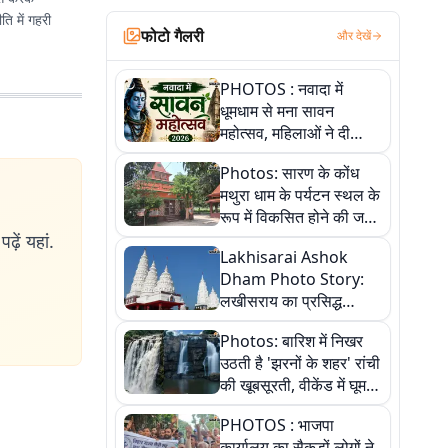
ि में गहरी
फोटो गैलरी
और देखें
PHOTOS : नवादा में
धूमधाम से मना सावन
महोत्सव, महिलाओं ने दी
सांस्कृतिक प्रस्तुतियां
Photos: सारण के कोंध
मथुरा धाम के पर्यटन स्थल के
रूप में विकसित होने की जगी
आस, 9 तस्वीरों में देखें पूरी
ढ़ें यहां.
Lakhisarai Ashok
कहानी
Dham Photo Story:
लखीसराय का प्रसिद्ध
अशोक धाम—आस्था,
Photos: बारिश में निखर
श्रृंगार, अनुष्ठान और
उठती है 'झरनों के शहर' रांची
अलौकिक संध्या आरती के
की खूबसूरती, वीकेंड में घूम
विहंगम दृश्य
आएं ये 5 वादियां
PHOTOS : भाजपा
कार्यालय का सैकड़ों लोगों ने