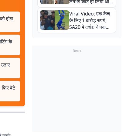
लगभग काट ही लिया था,
न्यूजीलैंड सीरीज से पहले
Viral Video: एक कैच
बाल-बाल बचे
 को होगा
के लिए 1 करोड़ रुपये,
SA20 में दर्शक ने पकड़ा
एक हाथ से गजब का कैच
टिंग के
विज्ञापन
 उठाए
फिर बेटे
से करके