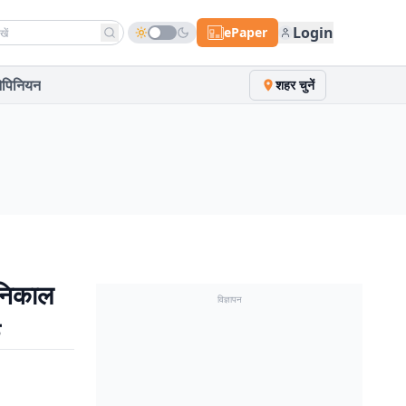
h news
Login
ePaper
पिनियन
शहर चुनें
 निकाल
विज्ञापन
फे