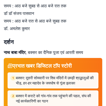
समय : आठ बजे सुबह से आठ बजे रात तक
डॉ डॉ संजय पासवान
समय : आठ बजे रात से आठ बजे सुबह तक
डॉ. अमलेश कुमार
दर्शन
नाथ बाबा मंदिर
, बक्सर का दैनिक पूजा एवं आरती समय
प्रभात खबर डिजिटल टॉप स्टोरी
बक्सर: दूसरी सोमवारी पर शिव मंदिरों में उमड़ी श्रद्धालुओं की
1
भीड़, हर-हर महादेव के जयघोष से गूंजा इलाका
बक्सर में कराटे को गांव-गांव तक पहुंचाने की पहल, संघ की
2
नई कार्यकारिणी का गठन