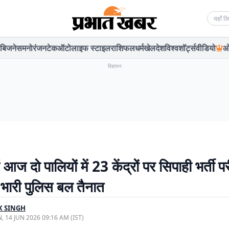
Searc
बिजनेस
मनोरंजन
टेक
ऑटो
लाइफ स्टाइल
राशिफल
धर्म
खेल
देश
विश्व
शॉर्ट्स
वीडियो
ओ
विज्ञापन
ं आज दो पालियों में 23 केंद्रों पर सिपाही भर्ती परी
में भारी पुलिस बल तैनात
K SINGH
, 14 JUN 2026 09:16 AM (IST)