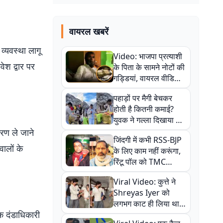
वायरल खबरें
व्यवस्था लागू
Video: भाजपा प्रत्याशी
वेश द्वार पर
के पिता के सामने नोटों की
गड्डियां, वायरल वीडियो
से राजनीति में उबाल,
पहाड़ों पर मैगी बेचकर
अजित महतो बोले- TMC
होती है कितनी कमाई?
की गंदी चाल
युवक ने गल्ला दिखाया तो
नौकरी वालों के खड़े हो गए
करण ले जाने
जिंदगी में कभी RSS-BJP
कान
वालों के
के लिए काम नहीं करूंगा,
रिंटू पॉल को TMC
ऑफिस में ले जाकर पीटा,
Viral Video: कुत्ते ने
Video वायरल
Shreyas Iyer को
लगभग काट ही लिया था,
टिक दंडाधिकारी
न्यूजीलैंड सीरीज से पहले