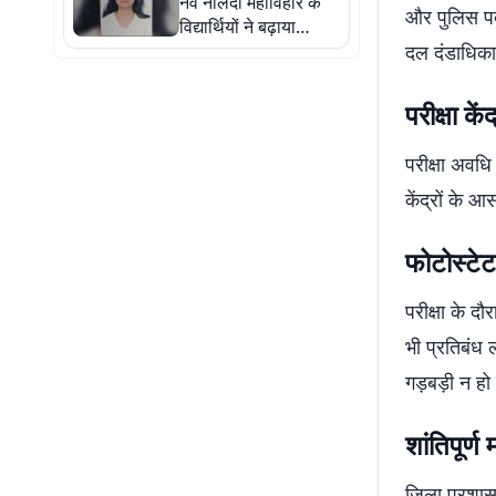
नव नालंदा महाविहार के
भुगतान तक के काम लटके
और पुलिस पदा
विद्यार्थियों ने बढ़ाया
संस्थान का गौरव, 4 पूर्व
दल दंडाधिकार
छात्रों का हुआ चयन
परीक्षा के
परीक्षा अवधि
केंद्रों के 
फोटोस्टे
परीक्षा के द
भी प्रतिबंध 
गड़बड़ी न हो
शांतिपूर्ण 
जिला प्रशासन