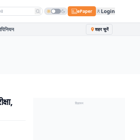
h news
Login
ePaper
पिनियन
शहर चुनें
क्षा,
विज्ञापन