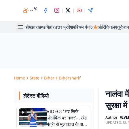
°C
|
|
|
|
--
होम
झारखण्ड
बिहार
उत्तर प्रदेश
पश्चिम बंगाल
ओरिजिनल
एजुकेशन
Home
State
Bihar
Biharsharif
नालंदा मे
लेटेस्ट वीडियो
सुरक्षा 
VIDEO: 'अब सिर्फ
ओलंपिक पर नजर'... खेल
Author
VIVE
UPDATED:
SUN
मंत्री से मुलाकात के बाद