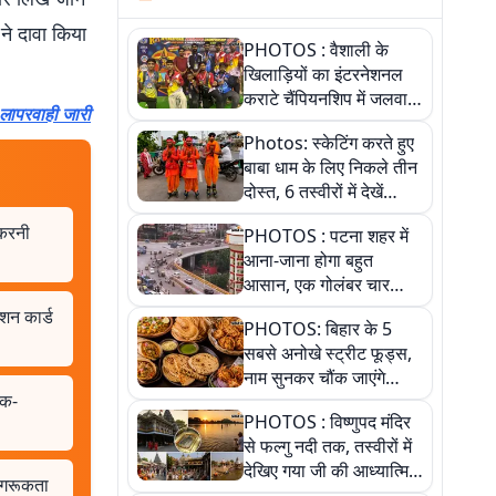
 ने दावा किया
PHOTOS : वैशाली के
खिलाड़ियों का इंटरनेशनल
कराटे चैंपियनशिप में जलवा,
 लापरवाही जारी
जीते 9 पदक, पांच तस्वीर से
Photos: स्केटिंग करते हुए
देखिए पूरा खेल
बाबा धाम के लिए निकले तीन
दोस्त, 6 तस्वीरों में देखें
आस्था और जुनून की कहानी
 करनी
PHOTOS : पटना शहर में
आना-जाना होगा बहुत
आसान, एक गोलंबर चार
फ्लाईओवर को जोड़ेगा
ाशन कार्ड
PHOTOS: बिहार के 5
सबसे अनोखे स्ट्रीट फूड्स,
नाम सुनकर चौंक जाएंगे
षक-
लेकिन स्वाद ऐसा कि बार-बार
PHOTOS : विष्णुपद मंदिर
खाने का करेगा मन
से फल्गु नदी तक, तस्वीरों में
देखिए गया जी की आध्यात्मिक
ागरूकता
पहचान