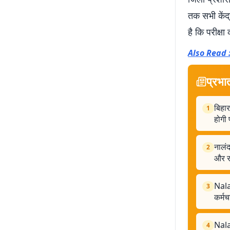
तक सभी केंद्
है कि परीक्ष
Also Read : ब
प्रभा
बिहार
1
होगी 
नालंद
2
और रा
Nala
3
कर्म
Nala
4