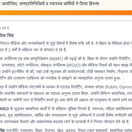
 आयोजित, जनप्रतिनिधियों व स्वास्थ्य कर्मियों ने लिया हिस्सा
बारे में
वेक सिंह
िटल मीडिया और जनसरोकारों से जुड़े विषयों में विशेष रुचि रही है. वे बिहार के मिथिला क्षेत्र 
त्र में 2 वर्षों से सक्रिय रूप से योगदान दे रहे हैं.
ऑफ जर्नलिज्म एंड मास कम्युनिकेशन (MJMC) की पढ़ाई की है. शिक्षा के दौरान उन्होंने रिपोर्टिं
 जनसंचार, फोटो जर्नलिज्म, मोबाइल जर्नलिज्म (MOJO) और मीडिया रिसर्च की गहन समझ व
उन्होंने इंटर्नशिप भी की, जहां उन्हें न्यूजरूम की कार्यप्रणाली, टीवी समाचार निर्माण, स्क्रिप्
र्टिग और प्रसारण प्रक्रिया को नजदीक से समझने का व्यावहारिक अनुभव प्राप्त हुआ.
षेत्र में उन्होंने मीडिया प्लेटफॉर्म के माध्यम से ग्राउंड रिपोर्टिंग, जनमत संग्रह (Public Opi
ज और स्थानीय समाचारों के संकलन का व्यापक अनुभव प्राप्त किया. उन्होंने विभिन्न सामाजिक, 
िषयों पर जमीनी स्तर से रिपोर्टिंग करते हुए आम लोगों की आवाज को प्रमुखता से सामने लाने का 
NGO
से जुड़कर सामाजिक कार्यों में भी सक्रिय भूमिका निभाते हैं. स्वास्थ्य, महिला सशक्तिकरण
ा, युवा सशक्तिकरण, धार्मिक और जनकल्याण से जुड़े अभियानों में उनकी विशेष भागीदारी रही
े बीच जागरूकता फैलाने और सकारात्मक बदलाव लाने के प्रयासों में वे निरंतर योगदान देते रहे हैं.
सिंह
राजनीति, प्रशासन, शिक्षा, रोजगार, खेल, अपराध, रियल-टाइम समाचारों, सामाजिक सरोक