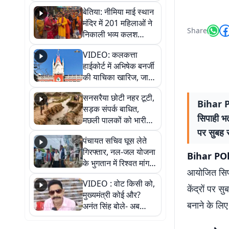
जैसमीन लंबोरिया का बड़ा
बेतिया: नीमिया माई स्थान
बयान
मंदिर में 201 महिलाओं ने
Share
निकाली भव्य कलश
शोभायात्रा, शिवलिंग
VIDEO: कलकत्ता
प्राण-प्रतिष्ठा महोत्सव
हाईकोर्ट में अभिषेक बनर्जी
शुरू
की याचिका खारिज, जानें
क्या है पूरा मामला
सनसरैया छोटी नहर टूटी,
Bihar POl
सड़क संपर्क बाधित,
सिपाही भर्
मछली पालकों को भारी
नुकसान
पर सुबह स
पंचायत सचिव घूस लेते
गिरफ्तार, नल-जल योजना
Bihar POli
के भुगतान में रिश्वत मांगना
आयोजित सिपाही
पड़ा भारी
VIDEO : वोट किसी को,
केंद्रों पर स
मुख्यमंत्री कोई और?
बनाने के लिए
अनंत सिंह बोले- अब
जनता हर चुनाव में देगी
जवाब