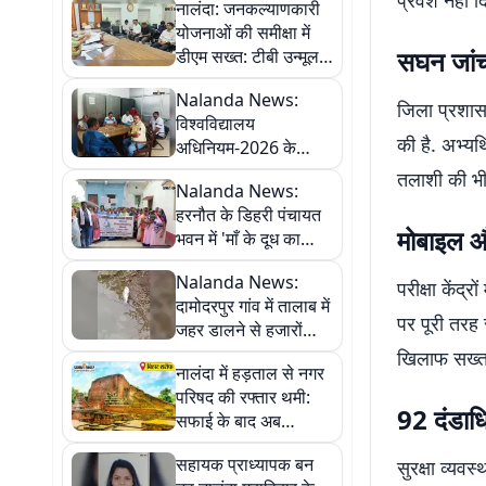
प्रवेश नहीं द
नालंदा: जनकल्याणकारी
योजनाओं की समीक्षा में
सघन जांच 
डीएम सख्त: टीबी उन्मूलन,
स्वच्छता, राशन कार्ड और
Nalanda News:
राजस्व मामलों में समयबद्ध
जिला प्रशासन
विश्वविद्यालय
कार्रवाई के निर्देश
की है. अभ्यर्
अधिनियम-2026 के
विरोध में एस.यू. कॉलेज के
तलाशी की भी 
Nalanda News:
शिक्षक-कर्मचारी
हरनौत के डिहरी पंचायत
आंदोलनरत, 8 अगस्त तक
मोबाइल औ
भवन में 'माँ के दूध का
चलेगा काला बिल्ला
महत्व' विषय पर
अभियान
Nalanda News:
जागरूकता शिविर
परीक्षा केंद्
दामोदरपुर गांव में तालाब में
आयोजित,
पर पूरी तरह 
जहर डालने से हजारों
जनप्रतिनिधियों व
मछलियां मरीं, हिलसा थाने
खिलाफ सख्त 
स्वास्थ्य कर्मियों ने लिया
नालंदा में हड़ताल से नगर
में एफआईआर दर्ज
हिस्सा
परिषद की रफ्तार थमी:
92 दंडाध
सफाई के बाद अब
प्रशासनिक कार्य भी ठप,
सहायक प्राध्यापक बन
सुरक्षा व्यवस
प्रमाण पत्र से लेकर