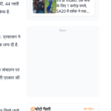
Viral Video: एक कैच
बाल-बाल बचे
री, 44 गश्ती
के लिए 1 करोड़ रुपये,
SA20 में दर्शक ने पकड़ा
िया है.
एक हाथ से गजब का कैच
विज्ञापन
ै. प्रशासन ने
क लगा दी है.
के संचालन पर
सी प्रकार की
फोटो गैलरी
और देखें
चार लिखे जाने