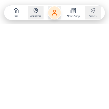
होम
आप का शहर
News Snap
Shorts
Follow us on
X
Download Mobile App
State
›
Jharkhand
›
Hindi News
Gumla News
Bihar News
Dumka News