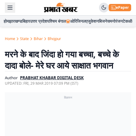
ePaper
होम
झारखण्ड
बिहार
उत्तर प्रदेश
पश्चिम बंगाल
ओरिजिनल
एजुकेशन
बिजनेस
मनोरंजन
टेक
ऑटो
Home
State
Bihar
Bhojpur
मरने के बाद जिंदा हो गया बच्चा, बच्चे के
दादा बोले- मेरे घर आये साक्षात भगवान
Author
PRABHAT KHABAR DIGITAL DESK
UPDATED:
FRI, 29 MAR 2019 07:09 PM (IST)
विज्ञापन