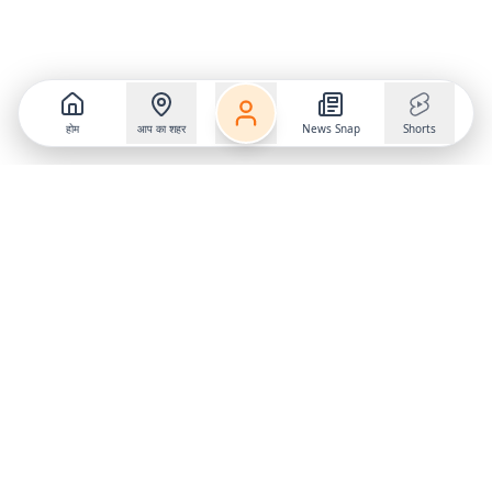
होम
आप का शहर
News Snap
Shorts
Follow us on
X
Download Mobile App
State
›
Jharkhand
›