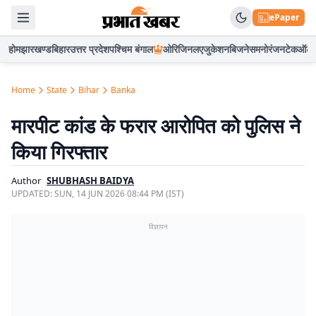
ePaper
होम
झारखण्ड
बिहार
उत्तर प्रदेश
पश्चिम बंगाल
ओरिजिनल
एजुकेशन
बिजनेस
मनोरंजन
टेक
ऑटो
Home
State
Bihar
Banka
मारपीट कांड के फरार आरोपित को पुलिस ने
किया गिरफ्तार
Author
SHUBHASH BAIDYA
UPDATED:
SUN, 14 JUN 2026 08:44 PM (IST)
विज्ञापन