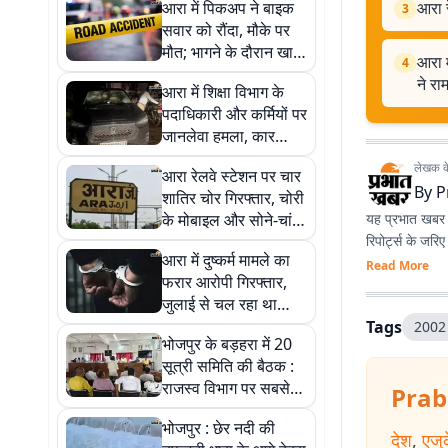
आरा में पिकअप ने बाइक
आरा र
3
सवार को रौंदा, मौके पर
मौत; भागने के दौरान खाई
आरा म
4
में पलटा वाहन
ने रा
आरा में शिक्षा विभाग के
पदाधिकारी और कर्मियों पर
जानलेवा हमला, कार
सवार बदमाशों ने लाठी-
लेखक के 
आरा रेलवे स्टेशन पर चार
डंडे से पीटा, तीन घायल
By
P
शातिर चोर गिरफ्तार, चोरी
के मोबाइल और सोने-चांदी
यह प्रभात खबर क
के लॉकेट बरामद
रिपोर्ट्स के जरि
आरा में दुष्कर्म मामले का
Read More
फरार आरोपी गिरफ्तार,
जुलाई से चल रहा था
फरार, महिला थाना पुलिस
Tags
2002
भोजपुर के बड़हरा में 20
ने रामपुर मिल्की से दबोचा
सूत्री समिति की बैठक :
राजस्व विभाग पर सबसे
Prab
ज्यादा नाराजगी, राशन
भोजपुर : छेर नदी की
और स्वास्थ्य सेवाओं पर
देश
,
एजु