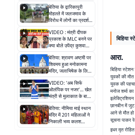
पुल
बेतिया के द्वारिकापुरी
मोहल्ले में जलजमाव के
विरोध में लोगों का प्रदर्शन,
स्थायी समाधान की मांग
VIDEO : मंत्री दीपक
बिहिया स्
प्रकाश के MLC बनने पर
क्या बोले उपेंद्र कुशवाहा,
सुनिए
आरा.
बेतिया: श्रावण अष्टमी पर
शिवमय हुआ मनोकामना
बिहिया स्टेशन
मंदिर, जलाभिषेक के लिए
युवकों की मौत
लगी लंबी कतारें
VIDEO: 'अब सिर्फ
युवक की पहचान
ओलंपिक पर नजर'... खेल
मनोज शर्मा का 1
मंत्री से मुलाकात के बाद
इलेक्ट्रिशियन
जैसमीन लंबोरिया का बड़ा
छानबीन में जुट
बेतिया: नीमिया माई स्थान
बयान
आने से मौत हो
मंदिर में 201 महिलाओं ने
सूचना पाकर रे
निकाली भव्य कलश
शोभायात्रा, शिवलिंग
इधर मृत रोहित
प्राण-प्रतिष्ठा महोत्सव