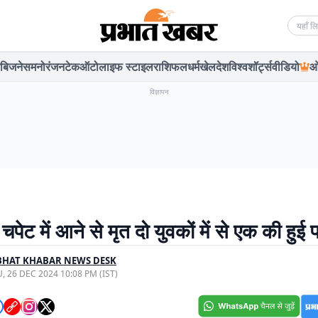
Searc
बिजनेस
मनोरंजन
टेक
ऑटो
लाइफ स्टाइल
राशिफल
धर्म
खेल
देश
विश्व
शॉर्ट्स
वीडियो
ओ
विज्ञापन
 चपेट में आने से मृत दो युवकों में से एक की हुई
BHAT KHABAR NEWS DESK
, 26 DEC 2024 10:08 PM (IST)