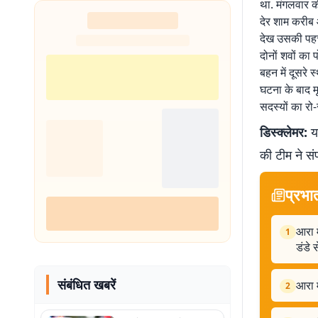
था. मंगलवार 
शुरू
देर शाम करीब
देख उसकी पहच
दोनों शवों का 
बहन में दूसरे 
घटना के बाद म
सदस्यों का रो-
डिस्क्लेमर:
यह
की टीम ने सं
प्रभा
आरा म
1
डंडे 
संबंधित खबरें
आरा म
2