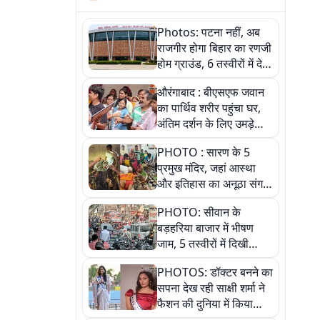
Photos: पटना नहीं, अब
राजगीर होगा बिहार का रणजी
होम ग्राउंड, 6 तस्वीरों में देखें
नए स्टेडियम की पूरी कहानी
औरंगाबाद : बीएसएफ जवान
का पार्थिव शरीर पहुंचा घर,
अंतिम दर्शन के लिए उमड़े
लोग
PHOTO : सारण के 5
प्रमुख मंदिर, जहां आस्था
और इतिहास का अनूठा संगम,
तस्वीरों में जानिए
PHOTO: सीवान के
बड़हरिया बाजार में भीषण
जाम, 5 तस्वीरों में दिखी
अव्यवस्था
PHOTOS: डॉक्टर बनने का
सपना देख रही साक्षी शर्मा ने
फैशन की दुनिया में किया
कमाल,जानिए बेगूसराय की