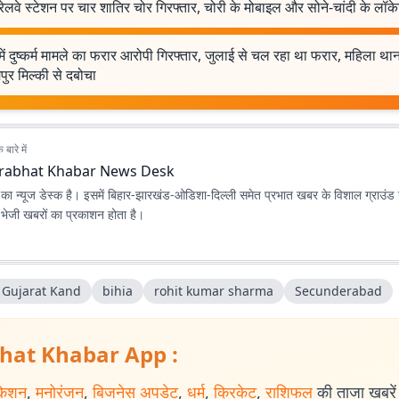
ेलवे स्टेशन पर चार शातिर चोर गिरफ्तार, चोरी के मोबाइल और सोने-चांदी के लॉक
ें दुष्कर्म मामले का फरार आरोपी गिरफ्तार, जुलाई से चल रहा था फरार, महिला था
मपुर मिल्की से दबोचा
बारे में
rabhat Khabar News Desk
ा न्यूज डेस्क है। इसमें बिहार-झारखंड-ओडिशा-दिल्‍ली समेत प्रभात खबर के विशाल ग्राउंड न
ए भेजी खबरों का प्रकाशन होता है।
 Gujarat Kand
bihia
rohit kumar sharma
Secunderabad
hat Khabar App :
केशन
,
मनोरंजन
,
बिजनेस अपडेट
,
धर्म
,
क्रिकेट
,
राशिफल
की ताजा खबरें प