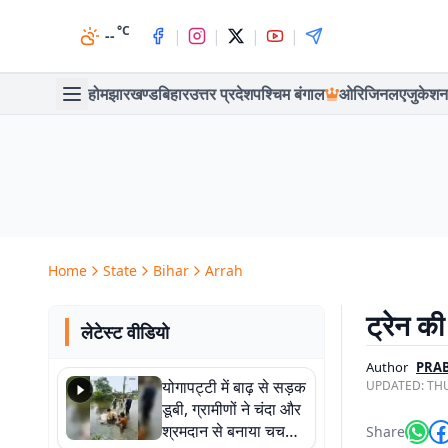
°C
|
|
|
|
--
होम
झारखण्ड
बिहार
उत्तर प्रदेश
पश्चिम बंगाल
ओरिजिनल
एजुकेशन
Home
State
Bihar
Arrah
ट्रेन की
लेटेस्ट वीडियो
Author
PRA
योगापट्टी में बाढ़ से सड़क
UPDATED:
THU
डूबी, ग्रामीणों ने चंदा और
श्रमदान से बनाया चचरी
Share