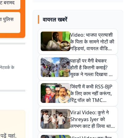
ेट बरामद
ना पुलिस
वायरल खबरें
Video: भाजपा प्रत्याशी
के पिता के सामने नोटों की
गड्डियां, वायरल वीडियो
से राजनीति में उबाल,
पहाड़ों पर मैगी बेचकर
अजित महतो बोले- TMC
होती है कितनी कमाई?
ेटवर्क के
की गंदी चाल
युवक ने गल्ला दिखाया तो
नौकरी वालों के खड़े हो गए
जिंदगी में कभी RSS-BJP
कान
के लिए काम नहीं करूंगा,
रिंटू पॉल को TMC
ऑफिस में ले जाकर पीटा,
Viral Video: कुत्ते ने
Video वायरल
Shreyas Iyer को
लगभग काट ही लिया था,
न्यूजीलैंड सीरीज से पहले
ढ़ें यहां.