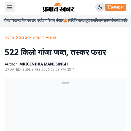
ePaper
होम
झारखण्ड
बिहार
उत्तर प्रदेश
पश्चिम बंगाल
ओरिजिनल
एजुकेशन
बिजनेस
मनोरंजन
टेक
ऑटो
Home
State
Bihar
Araria
522 किलो गांजा जब्त, तस्कर फरार
Author
MRIGENDRA MANI SINGH
UPDATED:
SUN, 8 FEB 2026 07:53 PM (IST)
विज्ञापन