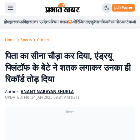
ePaper
होम
झारखण्ड
बिहार
उत्तर प्रदेश
पश्चिम बंगाल
ओरिजिनल
एजुकेशन
बिजनेस
मनोरंजन
टेक
ऑटो
Home
Sports
Cricket
पिता का सीना चौड़ा कर दिया, एंड्रयू
फ्लिंटॉफ के बेटे ने शतक लगाकर उनका ही
रिकॉर्ड तोड़ दिया
Author
ANANT NARAYAN SHUKLA
UPDATED:
FRI, 24 JAN 2025 09:31 AM (IST)
विज्ञापन