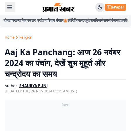
ePaper
होम
झारखण्ड
बिहार
उत्तर प्रदेश
पश्चिम बंगाल
ओरिजिनल
एजुकेशन
बिजनेस
मनोरंजन
टेक
ऑटो
Home
Religion
Aaj Ka Panchang: आज 26 नवंबर
2024 का पंचांग, देखें शुभ मुहूर्त और
चन्द्रोदय का समय
Author
SHAURYA PUNJ
UPDATED:
TUE, 26 NOV 2024 05:15 AM (IST)
विज्ञापन