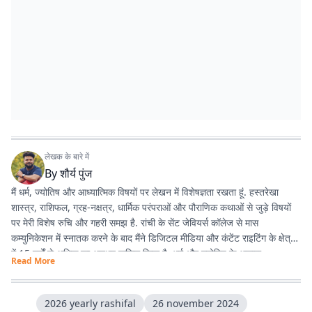
लेखक के बारे में
By
शौर्य पुंज
मैं धर्म, ज्योतिष और आध्यात्मिक विषयों पर लेखन में विशेषज्ञता रखता हूं. हस्तरेखा
शास्त्र, राशिफल, ग्रह-नक्षत्र, धार्मिक परंपराओं और पौराणिक कथाओं से जुड़े विषयों
पर मेरी विशेष रुचि और गहरी समझ है. रांची के सेंट जेवियर्स कॉलेज से मास
कम्युनिकेशन में स्नातक करने के बाद मैंने डिजिटल मीडिया और कंटेंट राइटिंग के क्षेत्र
में 15 वर्षों से अधिक का अनुभव हासिल किया है. धर्म और ज्योतिष के अलावा
Read More
एंटरटेनमेंट, लाइफस्टाइल और शिक्षा जैसे विषयों पर भी लगातार लेखन करता रहा हूं.
मेरी कोशिश रहती है कि जटिल विषयों को आसान, रोचक और भरोसेमंद तरीके से पाठकों
तक पहुंचाया जाए.
2026 yearly rashifal
26 november 2024