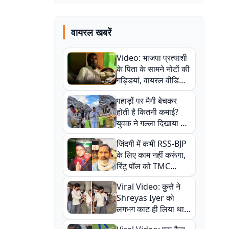
वायरल खबरें
Video: भाजपा प्रत्याशी
के पिता के सामने नोटों की
गड्डियां, वायरल वीडियो
से राजनीति में उबाल,
पहाड़ों पर मैगी बेचकर
अजित महतो बोले- TMC
होती है कितनी कमाई?
की गंदी चाल
युवक ने गल्ला दिखाया तो
नौकरी वालों के खड़े हो गए
जिंदगी में कभी RSS-BJP
कान
के लिए काम नहीं करूंगा,
रिंटू पॉल को TMC
ऑफिस में ले जाकर पीटा,
Viral Video: कुत्ते ने
Video वायरल
Shreyas Iyer को
लगभग काट ही लिया था,
न्यूजीलैंड सीरीज से पहले