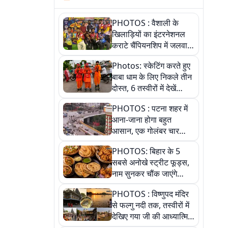
PHOTOS : वैशाली के
खिलाड़ियों का इंटरनेशनल
कराटे चैंपियनशिप में जलवा,
जीते 9 पदक, पांच तस्वीर से
Photos: स्केटिंग करते हुए
देखिए पूरा खेल
बाबा धाम के लिए निकले तीन
दोस्त, 6 तस्वीरों में देखें
आस्था और जुनून की कहानी
PHOTOS : पटना शहर में
आना-जाना होगा बहुत
आसान, एक गोलंबर चार
फ्लाईओवर को जोड़ेगा
PHOTOS: बिहार के 5
सबसे अनोखे स्ट्रीट फूड्स,
नाम सुनकर चौंक जाएंगे
लेकिन स्वाद ऐसा कि बार-बार
PHOTOS : विष्णुपद मंदिर
खाने का करेगा मन
से फल्गु नदी तक, तस्वीरों में
देखिए गया जी की आध्यात्मिक
पहचान