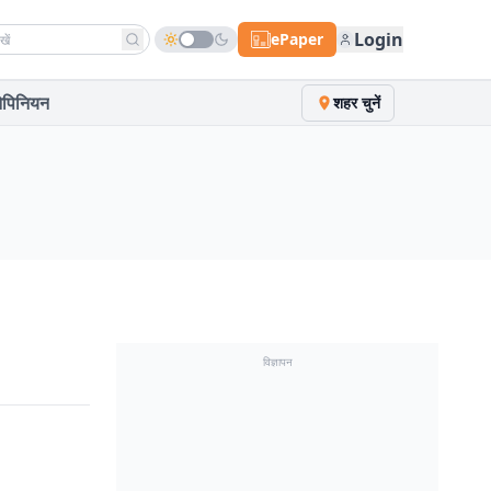
h news
Login
ePaper
पिनियन
शहर चुनें
विज्ञापन