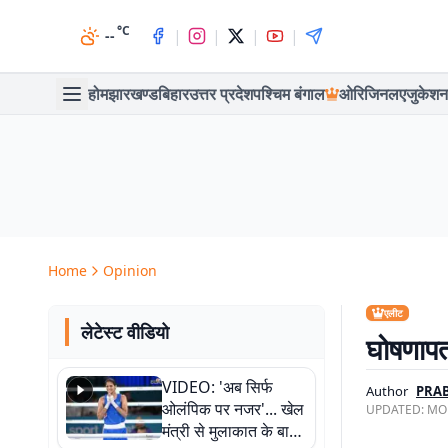
°C
|
|
|
|
--
होम
झारखण्ड
बिहार
उत्तर प्रदेश
पश्चिम बंगाल
ओरिजिनल
एजुकेशन
Home
Opinion
एलीट
लेटेस्ट वीडियो
घोषणापत्र
VIDEO: 'अब सिर्फ
Author
PRAB
ओलंपिक पर नजर'... खेल
UPDATED:
MON
मंत्री से मुलाकात के बाद