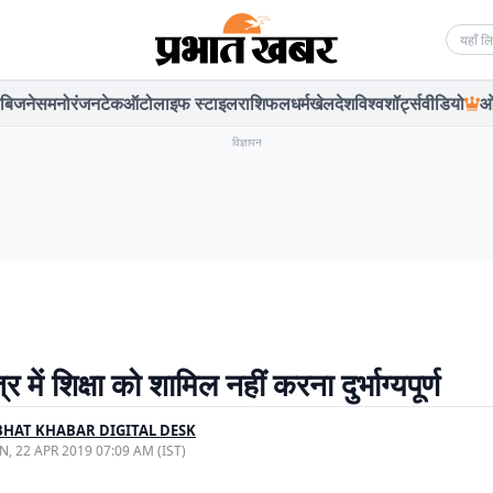
Searc
बिजनेस
मनोरंजन
टेक
ऑटो
लाइफ स्टाइल
राशिफल
धर्म
खेल
देश
विश्व
शॉर्ट्स
वीडियो
ओ
विज्ञापन
 में शिक्षा को शामिल नहीं करना दुर्भाग्यपूर्ण
HAT KHABAR DIGITAL DESK
, 22 APR 2019 07:09 AM (IST)