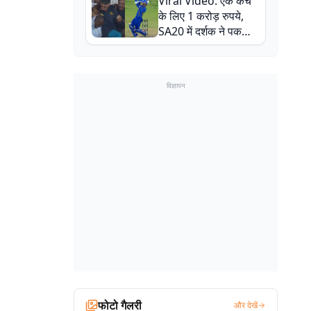
Viral Video: एक कैच
बाल-बाल बचे
के लिए 1 करोड़ रुपये,
SA20 में दर्शक ने पकड़ा
एक हाथ से गजब का कैच
विज्ञापन
फोटो गैलरी
और देखें