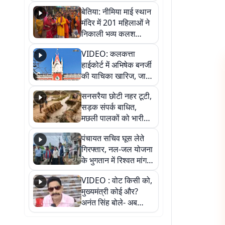
जैसमीन लंबोरिया का बड़ा
बेतिया: नीमिया माई स्थान
बयान
मंदिर में 201 महिलाओं ने
निकाली भव्य कलश
शोभायात्रा, शिवलिंग
VIDEO: कलकत्ता
प्राण-प्रतिष्ठा महोत्सव
हाईकोर्ट में अभिषेक बनर्जी
शुरू
की याचिका खारिज, जानें
क्या है पूरा मामला
सनसरैया छोटी नहर टूटी,
सड़क संपर्क बाधित,
मछली पालकों को भारी
नुकसान
पंचायत सचिव घूस लेते
गिरफ्तार, नल-जल योजना
के भुगतान में रिश्वत मांगना
पड़ा भारी
VIDEO : वोट किसी को,
मुख्यमंत्री कोई और?
अनंत सिंह बोले- अब
जनता हर चुनाव में देगी
जवाब