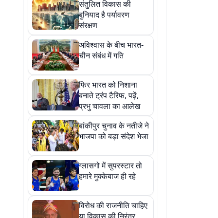
संतुलित विकास की
बुनियाद है पर्यावरण
संरक्षण
अविश्वास के बीच भारत-
चीन संबंध में गति
फिर भारत को निशाना
बनाते ट्रंप टैरिफ, पढ़ें,
प्रभु चावला का आलेख
बांकीपुर चुनाव के नतीजे ने
भाजपा को बड़ा संदेश भेजा
ग्लासगो में सुपरस्टार तो
हमारे मुक्केबाज ही रहे
विरोध की राजनीति चाहिए
या विकास की निरंतर