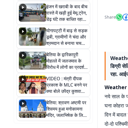
सैलाब, हर-हर महादेव के
इंजन में खराबी के बाद बीच
जयघोष से गूंजा परिसर
रास्ते में खड़ी हुई मेमू ट्रेन,
Share
डेढ़ घंटे तक बाधित रहा
आवागमन
योगापट्टी में बाढ़ से सड़क
डूबी, ग्रामीणों ने चंदा और
श्रमदान से बनाया चचरी
पुल
बेतिया के द्वारिकापुरी
Weather 
मोहल्ले में जलजमाव के
डिग्री से
विरोध में लोगों का प्रदर्शन,
स्थायी समाधान की मांग
रहा. आईज
VIDEO : मंत्री दीपक
प्रकाश के MLC बनने पर
Weather
क्या बोले उपेंद्र कुशवाहा,
नये साल के पह
सुनिए
बेतिया: श्रावण अष्टमी पर
घना कोहरा जम
शिवमय हुआ मनोकामना
दिन में बादल
मंदिर, जलाभिषेक के लिए
लगी लंबी कतारें
दो-दो पश्चिम