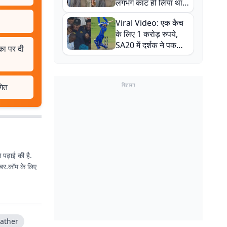
लगभग काट ही लिया था,
न्यूजीलैंड सीरीज से पहले
Viral Video: एक कैच
बाल-बाल बचे
के लिए 1 करोड़ रुपये,
SA20 में दर्शक ने पकड़ा
िका पर दी
एक हाथ से गजब का कैच
विज्ञापन
गित
े पढ़ाई की है.
ather