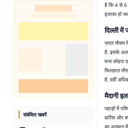
है कि 4 से 6
इजाफा हो सक
दिल्ली मे
भारत मौसम वि
है. इसके अल
घना कोहरा छा
फिलहाल मौसम
है. वहीं अध
मैदानी इल
पहाड़ों में प
संबंधित खबरें
बारिश और बर्
का अनुमान है