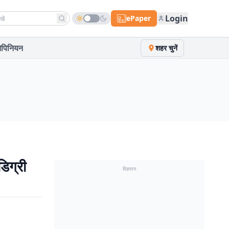
h news
Login
ePaper
पिनियन
शहर चुनें
िग्री
विज्ञापन