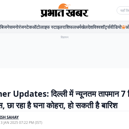
Searc
बिजनेस
मनोरंजन
टेक
ऑटो
लाइफ स्टाइल
राशिफल
धर्म
खेल
देश
विश्व
शॉर्ट्स
वीडियो
ओ
विज्ञापन
 Updates: दिल्ली में न्यूनतम तापमान 7 ड
स, छा रहा है घना कोहरा, हो सकती है बारिश
ISH SAHAY
, 3 JAN 2025 07:22 PM (IST)