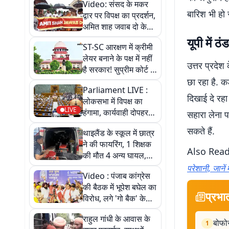
Video: संसद के मकर
बारिश भी हो
द्वार पर विपक्ष का प्रदर्शन,
अमित शाह जवाब दो के
लगे नारे
यूपी में 
ST-SC आरक्षण में क्रीमी
लेयर बनाने के पक्ष में नहीं
उत्तर प्रदेश
है सरकार! सुप्रीम कोर्ट में
दर्ज याचिका पर दी
छा रहा है. क
Parliament LIVE :
प्रतिक्रिया
दिखाई दे रहा
लोकसभा में विपक्ष का
LIVE
हंगामा, कार्यवाही दोपहर
सहारा लेना प
12 बजे तक स्थगित
सकते हैं.
थाइलैंड के स्कूल में छात्र
ने की फायरिंग, 1 शिक्षक
Also Rea
की मौत 4 अन्य घायल,
आरोपी ने खुद को भी मारी
परेशानी, जाने
Video : पंजाब कांग्रेस
गोली
की बैठक में भूपेश बघेल का
प्रभा
विरोध, लगे 'गो बैक' के
नारे
राहुल गांधी के आवास के
बोफोर
1