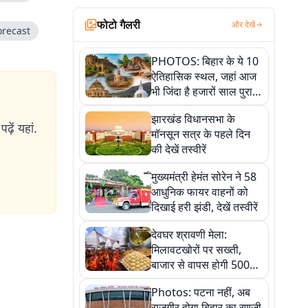
फोटो गैलरी
और देखें
orecast
PHOTOS: बिहार के ये 10
ऐतिहासिक स्थल, जहां आज
भी जिंदा है हजारों साल पुराना
इतिहास, एक बार जरूर घूमिए
झारखंड विधानसभा के
ढ़ें यहां.
मॉनसून सत्र के पहले दिन
की देखें तस्वीरें
मुख्यमंत्री हेमंत सोरेन ने 58
आधुनिक फायर वाहनों को
दिखाई हरी झंडी, देखें तस्वीरें
देवघर श्रावणी मेला:
मिलावटखोरों पर सख्ती,
बाजार से वापस होगी 500
किलो संदिग्ध खाद्य सामग्री,
Photos: पटना नहीं, अब
देखें तस्वीरें
राजगीर होगा बिहार का रणजी