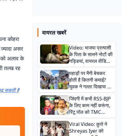
वायरल खबरें
 घना कोहरा
Video: भाजपा प्रत्याशी
े ज्यादा असर
के पिता के सामने नोटों की
ों को अलाव के
गड्डियां, वायरल वीडियो
 ही तल्ख रह
से राजनीति में उबाल,
पहाड़ों पर मैगी बेचकर
अजित महतो बोले- TMC
होती है कितनी कमाई?
की गंदी चाल
युवक ने गल्ला दिखाया तो
 बढ़ सकती है
नौकरी वालों के खड़े हो गए
जिंदगी में कभी RSS-BJP
कान
के लिए काम नहीं करूंगा,
रिंटू पॉल को TMC
ऑफिस में ले जाकर पीटा,
Viral Video: कुत्ते ने
Video वायरल
Shreyas Iyer को