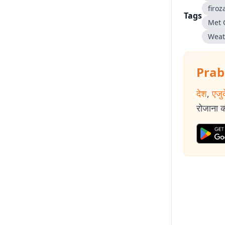
firo
Tags
Met 
Weat
Prab
देश
,
एजु
रोजाना की