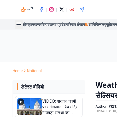
°C
|
|
|
|
--
होम
झारखण्ड
बिहार
उत्तर प्रदेश
पश्चिम बंगाल
ओरिजिनल
एजुकेशन
Home
National
Weather
लेटेस्ट वीडियो
सेल्सिय
VIDEO: श्रावण नवमी
पर मनोकामना शिव मंदिर
Author
PRIT
UPDATED:
FRI
में उमड़ा आस्था का