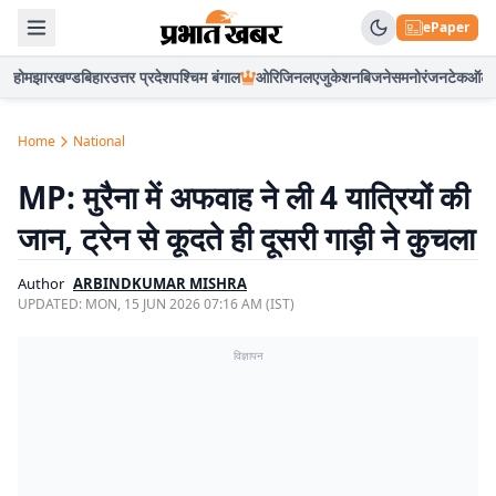
ePaper
होम
झारखण्ड
बिहार
उत्तर प्रदेश
पश्चिम बंगाल
ओरिजिनल
एजुकेशन
बिजनेस
मनोरंजन
टेक
ऑटो
Home
National
MP: मुरैना में अफवाह ने ली 4 यात्रियों की
जान, ट्रेन से कूदते ही दूसरी गाड़ी ने कुचला
Author
ARBINDKUMAR MISHRA
UPDATED:
MON, 15 JUN 2026 07:16 AM (IST)
विज्ञापन