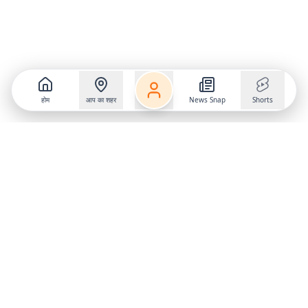
होम
आप का शहर
News Snap
Shorts
Follow us on
X
Download Mobile App