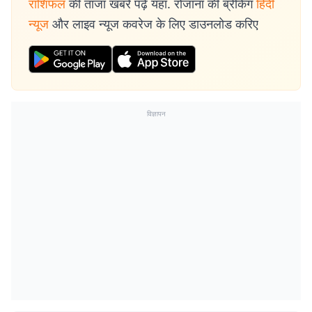
राशिफल
की ताजा खबरें पढ़ें यहां. रोजाना की ब्रेकिंग
हिंदी
न्यूज
और लाइव न्यूज कवरेज के लिए डाउनलोड करिए
विज्ञापन