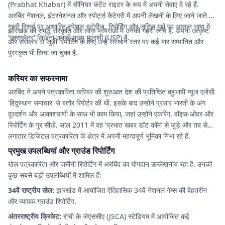
(Prabhat Khabar) में सीनियर कंटेंट राइटर के रूप में अपनी सेवाएं दे रहे हैं.
अरबिंद नेशनल, इंटरनेशनल और स्पोर्ट्स कैटेगरी में अपनी लेखनी के लिए जाने जाते हैं.
गहरी रिसर्च पर आधारित स्पेशल स्टोरीज, रिपोर्टिंग और जटिल मुद्दों पर आसान भाषा में
झारखंड की समृद्ध संस्कृति और लोक परंपराओं में उनकी गहरी रुचि है. अपनी उत्कृष्ट
'एक्सप्लेनर' लिखना उनकी मुख्य यूएसपी (USP) है.
और सरोकार से जुड़ी रिपोर्टिंग के लिए उन्हें संस्थान स्तर पर कई बार सम्मानित और
पुरस्कृत भी किया जा चुका है.
करियर का सफरनामा
अरबिंद ने अपने पत्रकारिता करियर की शुरुआत देश की प्रतिष्ठित बहुभाषी न्यूज एजेंसी
'हिंदुस्थान समाचार' से बतौर रिपोर्टर की थी. इसके बाद उन्होंने प्रसार भारती के अंग
दूरदर्शन और आकाशवाणी के साथ भी काम किया, जहां उन्होंने एंकरिंग, वॉइस-ओवर और
रिपोर्टिंग के गुर सीखे. साल 2011 में वह 'प्रभात खबर डॉट कॉम' से जुड़े और तब से
लगातार डिजिटल पत्रकारिता के क्षेत्र में अपनी महत्वपूर्ण भूमिका निभा रहे हैं.
प्रमुख उपलब्धियां और ग्राउंड रिपोर्टिंग
खेल पत्रकारिता और जमीनी रिपोर्टिंग में अरबिंद का योगदान उल्लेखनीय रहा है. उनकी
कुछ सबसे बड़ी उपलब्धियों में शामिल हैं:
34वें राष्ट्रीय खेल:
झारखंड में आयोजित ऐतिहासिक 34वें नेशनल गेम्स की बेहतरीन
और व्यापक ग्राउंड रिपोर्टिंग.
अंतरराष्ट्रीय क्रिकेट:
रांची के जेएससीए (JSCA) स्टेडियम में आयोजित कई