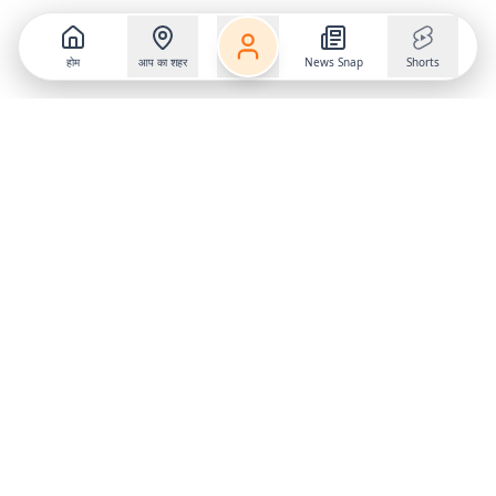
होम
आप का शहर
News Snap
Shorts
Follow us on
X
Download Mobile App
State
›
Jharkhand
›
Hindi News
Gumla News
Bihar News
Dumka News