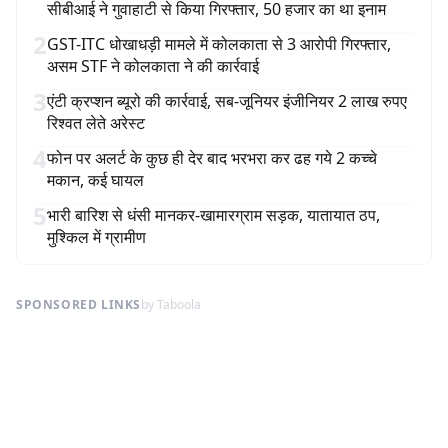
सीबीआई ने गुवाहाटी से किया गिरफ्तार, 50 हजार का था इनाम
2
GST-ITC धोखाधड़ी मामले में कोलकाता से 3 आरोपी गिरफ्तार,
असम STF ने कोलकाता ने की कार्रवाई
3
एंटी क्रप्शन ब्यूरो की कार्रवाई, सब-जूनियर इंजीनियर 2 लाख रुपए
रिश्वत लेते अरेस्ट
4
फोन पर अलर्ट के कुछ ही देर बाद भरभरा कर ढह गये 2 कच्चे
मकान, कई घायल
5
भारी बारिश से धंसी मानकर-खामारग्राम सड़क, यातायात ठप,
मुश्किल में ग्रामीण
SPONSORED LINKS
by Taboola