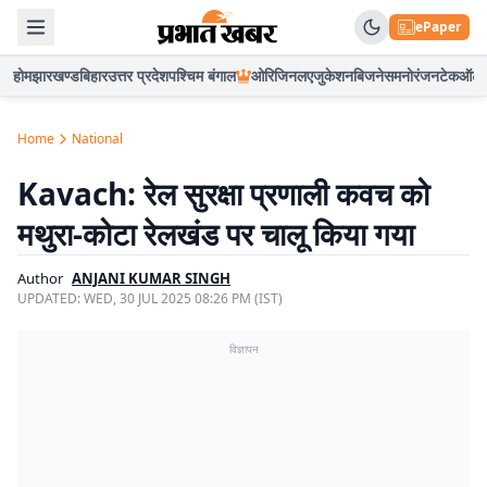
ePaper
होम
झारखण्ड
बिहार
उत्तर प्रदेश
पश्चिम बंगाल
ओरिजिनल
एजुकेशन
बिजनेस
मनोरंजन
टेक
ऑटो
Home
National
Kavach: रेल सुरक्षा प्रणाली कवच को
मथुरा-कोटा रेलखंड पर चालू किया गया
Author
ANJANI KUMAR SINGH
UPDATED:
WED, 30 JUL 2025 08:26 PM (IST)
विज्ञापन