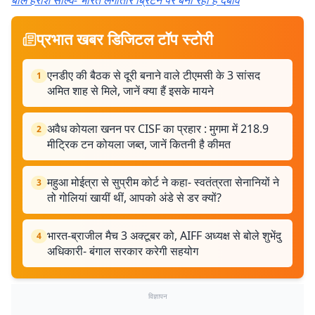
बोले हरीश साल्वे- भारत लगातार ब्रिटेन पर बना रहा है दबाव
प्रभात खबर डिजिटल टॉप स्टोरी
एनडीए की बैठक से दूरी बनाने वाले टीएमसी के 3 सांसद
1
अमित शाह से मिले, जानें क्या हैं इसके मायने
अवैध कोयला खनन पर CISF का प्रहार : मुगमा में 218.9
2
मीट्रिक टन कोयला जब्त, जानें कितनी है कीमत
महुआ मोईत्रा से सुप्रीम कोर्ट ने कहा- स्वतंत्रता सेनानियों ने
3
तो गोलियां खायीं थीं, आपको अंडे से डर क्यों?
भारत-ब्राजील मैच 3 अक्टूबर को, AIFF अध्यक्ष से बोले शुभेंदु
4
अधिकारी- बंगाल सरकार करेगी सहयोग
विज्ञापन