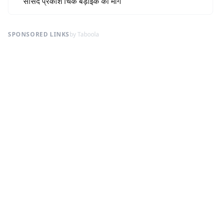
सांसद प्रकाश चिक बड़ाईक की मांग
SPONSORED LINKS
by Taboola