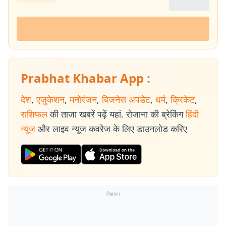
Prabhat Khabar App :
देश
,
एजुकेशन
,
मनोरंजन
,
बिजनेस अपडेट
,
धर्म
,
क्रिकेट
,
राशिफल
की ताजा खबरें पढ़ें यहां. रोजाना की ब्रेकिंग
हिंदी
न्यूज
और लाइव न्यूज कवरेज के लिए डाउनलोड करिए
विज्ञापन