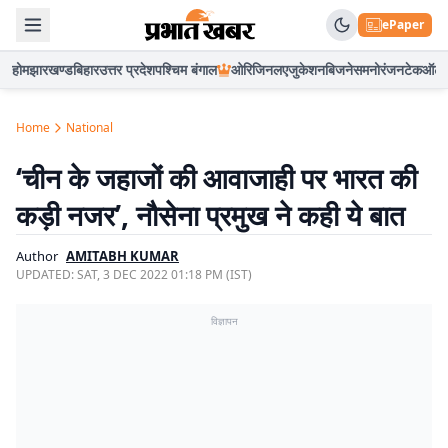
ePaper
होम
झारखण्ड
बिहार
उत्तर प्रदेश
पश्चिम बंगाल
ओरिजिनल
एजुकेशन
बिजनेस
मनोरंजन
टेक
ऑटो
Home
National
‘चीन के जहाजों की आवाजाही पर भारत की
कड़ी नजर’, नौसेना प्रमुख ने कही ये बात
Author
AMITABH KUMAR
UPDATED:
SAT, 3 DEC 2022 01:18 PM (IST)
विज्ञापन