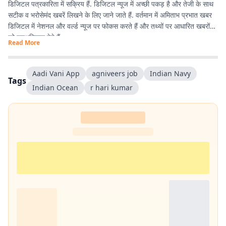
डिजिटल पत्रकारिता में सक्रिय हैं. डिजिटल न्यूज में अच्छी पकड़ है और तेजी के साथ
सटीक व भरोसेमंद खबरें लिखने के लिए जाने जाते हैं. वर्तमान में अमिताभ प्रभात खबर
डिजिटल में नेशनल और वर्ल्ड न्यूज पर फोकस करते हैं और तथ्यों पर आधारित खबरों
को प्राथमिकता देते हैं.
Read More
अमिताभ 1 अप्रैल 2011 से प्रभात खबर से जुड़े और शुरुआत से ही डिजिटल
पत्रकारिता में सक्रिय रहे. खबरों को आसान, रोचक और आम लोगों की भाषा में पेश
Aadi Vani App
agniveers job
Indian Navy
Tags
करना इनकी खासियत है. डिजिटल के साथ-साथ प्रिंट के लिए भी कई अहम रिपोर्ट कीं.
Indian Ocean
r hari kumar
खासकर ‘पंचायतनामा’ के लिए गांवों में जाकर की गई ग्रामीण रिपोर्टिंग करियर का यादगार
अनुभव है.
प्रभात खबर से जुड़ने के बाद कई बड़े चुनाव कवर करने का अनुभव मिला. 2014,
2019 और 2024 के लोकसभा चुनाव के साथ-साथ झारखंड विधानसभा चुनावों
(2014, 2019 और 2024) की भी ग्राउंड रिपोर्टिंग की है. चुनावी माहौल, जनता के मुद्दे
और राजनीतिक हलचल को करीब से समझना रिपोर्टिंग की खास पहचान रही है. 📩
संपर्क :
amitabh.kumar@prabhatkhabar.in