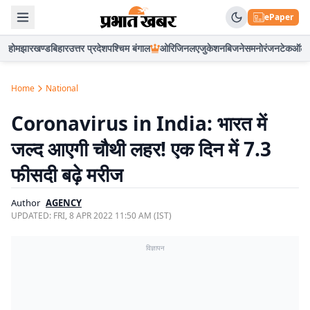
ePaper
होम
झारखण्ड
बिहार
उत्तर प्रदेश
पश्चिम बंगाल
ओरिजिनल
एजुकेशन
बिजनेस
मनोरंजन
टेक
ऑटो
Home
National
Coronavirus in India: भारत में
जल्द आएगी चौथी लहर! एक दिन में 7.3
फीसदी बढ़े मरीज
Author
AGENCY
UPDATED:
FRI, 8 APR 2022 11:50 AM (IST)
विज्ञापन