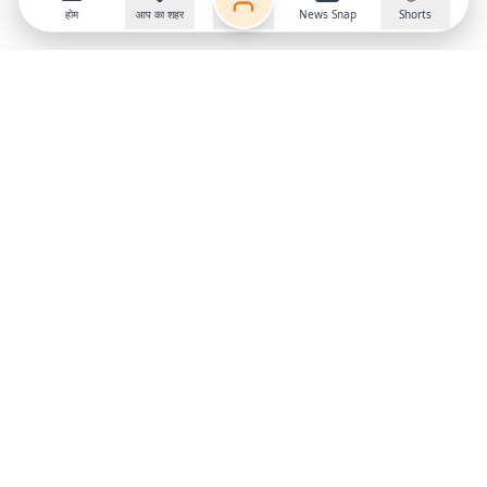
होम
आप का शहर
News Snap
Shorts
Follow us on
X
Download Mobile App
State
›
Jharkhand
›
Hindi News
Gumla News
Bihar News
Dumka News
Delhi News
Ranchi News
Odisha News
Bokaro News