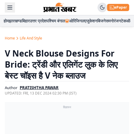
ePaper
होम
झारखण्ड
बिहार
उत्तर प्रदेश
पश्चिम बंगाल
ओरिजिनल
एजुकेशन
बिजनेस
मनोरंजन
टेक
ऑटो
Home
Life And Style
V Neck Blouse Designs For
Bride: ट्रेंडी और एलिगेंट लुक के लिए
बेस्ट चॉइस है V नेक ब्लाउज
Author
PRATISHTHA PAWAR
UPDATED:
FRI, 13 DEC 2024 02:30 PM (IST)
विज्ञापन