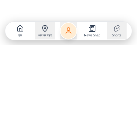
होम
आप का शहर
News Snap
Shorts
Follow us on
X
Download Mobile App
State
›
Jharkhand
›