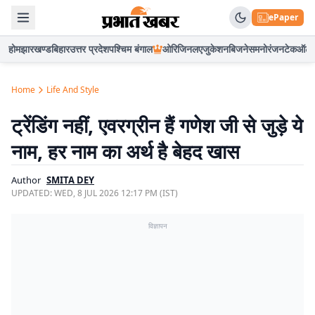
ePaper
होम
झारखण्ड
बिहार
उत्तर प्रदेश
पश्चिम बंगाल
ओरिजिनल
एजुकेशन
बिजनेस
मनोरंजन
टेक
ऑटो
Home
Life And Style
ट्रेंडिंग नहीं, एवरग्रीन हैं गणेश जी से जुड़े ये
नाम, हर नाम का अर्थ है बेहद खास
Author
SMITA DEY
UPDATED:
WED, 8 JUL 2026 12:17 PM (IST)
विज्ञापन