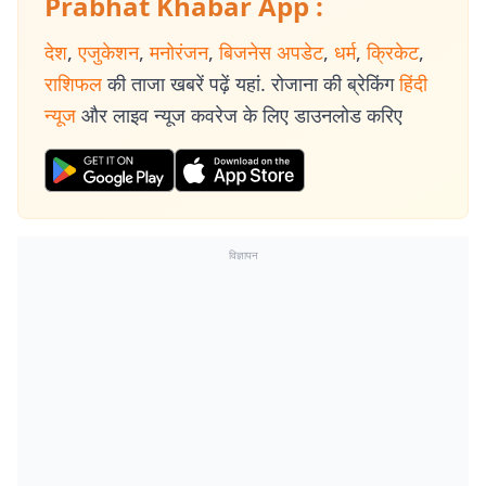
Prabhat Khabar App :
देश
,
एजुकेशन
,
मनोरंजन
,
बिजनेस अपडेट
,
धर्म
,
क्रिकेट
,
राशिफल
की ताजा खबरें पढ़ें यहां. रोजाना की ब्रेकिंग
हिंदी
न्यूज
और लाइव न्यूज कवरेज के लिए डाउनलोड करिए
विज्ञापन