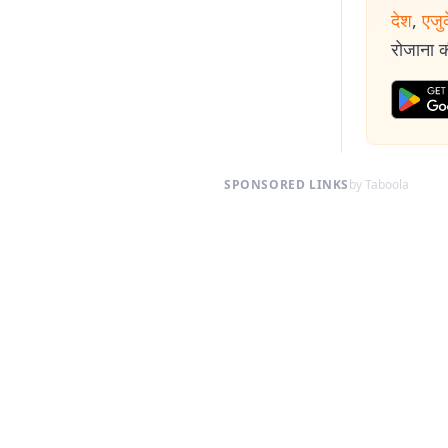
देश
,
एजु
रोजाना की
SPONSORED LINKS
by Taboola