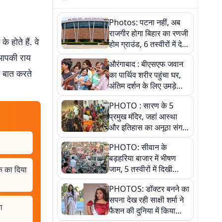
Photos: पटना नहीं, अब
राजगीर होगा बिहार का रणजी
े होते हैं. वे
होम ग्राउंड, 6 तस्वीरों में देखें
नए स्टेडियम की पूरी कहानी
े आपकी राय
औरंगाबाद : बीएसएफ जवान
म बात करते
का पार्थिव शरीर पहुंचा घर,
अंतिम दर्शन के लिए उमड़े
लोग
PHOTO : सारण के 5
प्रमुख मंदिर, जहां आस्था
और इतिहास का अनूठा संगम,
तस्वीरों में जानिए
PHOTO: सीवान के
बड़हरिया बाजार में भीषण
जाम, 5 तस्वीरों में दिखी
क का दिया
अव्यवस्था
PHOTOS: डॉक्टर बनने का
सपना देख रही साक्षी शर्मा ने
ा
फैशन की दुनिया में किया
कमाल,जानिए बेगूसराय की