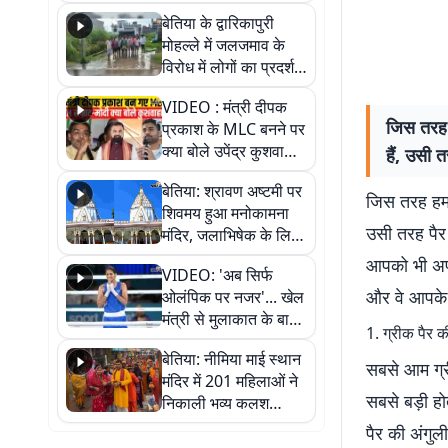
पुल
बेतिया के द्वारिकापुरी
मोहल्ले में जलजमाव के
विरोध में लोगों का प्रदर्शन,
स्थायी समाधान की मांग
VIDEO : मंत्री दीपक
जिस तरह ह
प्रकाश के MLC बनने पर
क्या बोले उपेंद्र कुशवाहा,
हैं, उसी 
सुनिए
बेतिया: श्रावण अष्टमी पर
जिस तरह हमारे
शिवमय हुआ मनोकामना
उसी तरह पैर 
मंदिर, जलाभिषेक के लिए
लगी लंबी कतारें
आपको भी अपने
VIDEO: 'अब सिर्फ
और वे आपके व्
ओलंपिक पर नजर'... खेल
मंत्री से मुलाकात के बाद
1. ग्रीक पैर
जैसमीन लंबोरिया का बड़ा
बेतिया: नीमिया माई स्थान
बयान
सबसे आम ग्री
मंदिर में 201 महिलाओं ने
सबसे बड़ी हो
निकाली भव्य कलश
शोभायात्रा, शिवलिंग
पैर की अंगुल
प्राण-प्रतिष्ठा महोत्सव