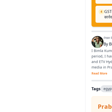
GST-
4
कार्र
लेखक के 
By
B
I Bimla Kuma
period, I h
and ETV Hyde
media in Pra
anchoring.
Read More
Tags
egyp
Prab