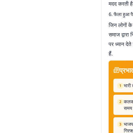
मदद करती है
6. फैला हुआ 
जिन लोगों के 
समाज द्वारा 
पर ध्यान देत
हैं.
प्रभा
भारी 
1
कलकत्
2
समय
भाजप
3
गिरफ