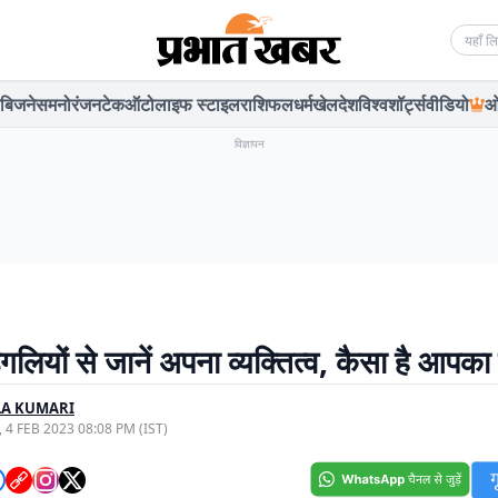
Searc
बिजनेस
मनोरंजन
टेक
ऑटो
लाइफ स्टाइल
राशिफल
धर्म
खेल
देश
विश्व
शॉर्ट्स
वीडियो
ओ
विज्ञापन
ंगलियों से जानें अपना व्यक्तित्व, कैसा है आपका
LA KUMARI
, 4 FEB 2023 08:08 PM (IST)