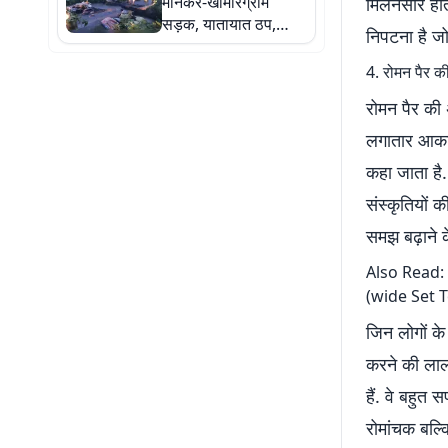
मानकर-खामारग्राम
मिलनसार होते 
सड़क, यातायात ठप,
निपटना है जो
मुश्किल में ग्रामीण
4. रोमन पैर 
रोमन पैर की 
लगातार आकार 
कहा जाता है. 
संस्कृतियों 
समझ बढ़ाने क
Also Read:
(wide Set 
जिन लोगों के 
करने की लालस
हैं. वे बहुत 
रोमांचक बल्क