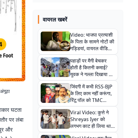
वायरल खबरें
Video: भाजपा प्रत्याशी
के पिता के सामने नोटों की
गड्डियां, वायरल वीडियो
से राजनीति में उबाल,
पहाड़ों पर मैगी बेचकर
अजित महतो बोले- TMC
होती है कितनी कमाई?
की गंदी चाल
युवक ने गल्ला दिखाया तो
नौकरी वालों के खड़े हो गए
जिंदगी में कभी RSS-BJP
कान
अंगूठा
के लिए काम नहीं करूंगा,
रिंटू पॉल को TMC
ऑफिस में ले जाकर पीटा,
ा आकार घटता
Viral Video: कुत्ते ने
Video वायरल
मतौर पर लंबा
Shreyas Iyer को
लगभग काट ही लिया था,
मधुर और
न्यूजीलैंड सीरीज से पहले