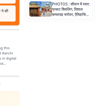
PHOTOS : सीवान में स्वत:
बेटी ने कैसे दी अपने सपनों
प्रकट शिवलिंग, विशाल
को उड़ान
 ने की
कमलदह सरोवर, ऐतिहासिक
महेंद्रनाथ मंदिर और घंटाघर
की कहानी, तस्वीरों में देखिए
ng this
t Ranchi
 in digital
and