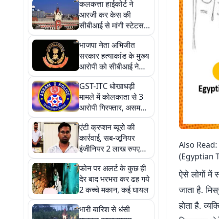
कलकत्ता हाईकोर्ट ने
आरजी कर केस की
सीबीआई से मांगी स्टेटस
रिपोर्ट, 28 अगस्त तक का
भाजपा नेता अभिजीत
दिया समय
सरकार हत्याकांड के मुख्य
आरोपी को सीबीआई ने
गुवाहाटी से किया
GST-ITC धोखाधड़ी
गिरफ्तार, 50 हजार का था
मामले में कोलकाता से 3
इनाम
आरोपी गिरफ्तार, असम
STF ने कोलकाता ने की
एंटी क्रप्शन ब्यूरो की
कार्रवाई
कार्रवाई, सब-जूनियर
Also Read:
इंजीनियर 2 लाख रुपए
(Egyptian 
रिश्वत लेते अरेस्ट
फोन पर अलर्ट के कुछ ही
ऐसे लोगों मे
देर बाद भरभरा कर ढह गये
जाता है. मिस
2 कच्चे मकान, कई घायल
होता है. व्यक
भारी बारिश से धंसी