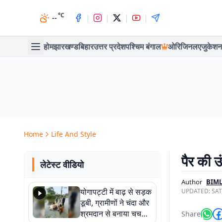
°C
|
|
|
|
--
होम
झारखण्ड
बिहार
उत्तर प्रदेश
पश्चिम बंगाल
ओरिजिनल
एजुकेशन
Home
Life And Style
पैर की उ
लेटेस्ट वीडियो
Author
BIM
योगापट्टी में बाढ़ से सड़क
UPDATED:
SAT
डूबी, ग्रामीणों ने चंदा और
श्रमदान से बनाया चचरी
Share