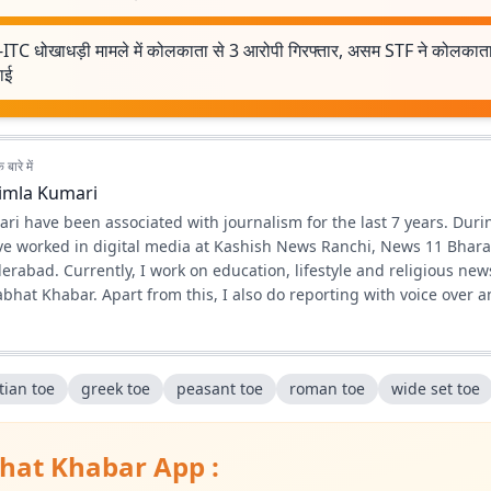
ITC धोखाधड़ी मामले में कोलकाता से 3 आरोपी गिरफ्तार, असम STF ने कोलकाता
वाई
बारे में
imla Kumari
ri have been associated with journalism for the last 7 years. Duri
ave worked in digital media at Kashish News Ranchi, News 11 Bhara
rabad. Currently, I work on education, lifestyle and religious news
bhat Khabar. Apart from this, I also do reporting with voice over 
tian toe
greek toe
peasant toe
roman toe
wide set toe
hat Khabar App :