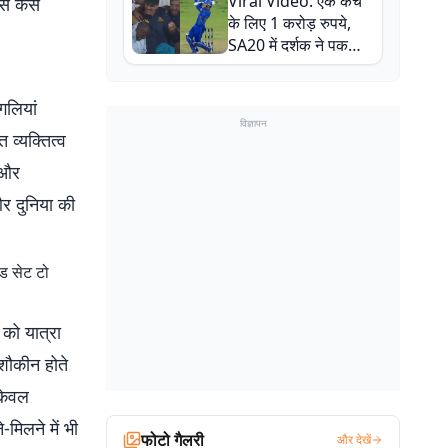
Viral Video: एक कैच
से कैसे
बाल-बाल बचे
के लिए 1 करोड़ रुपये,
SA20 में दर्शक ने पकड़ा
एक हाथ से गजब का कैच
गलियां
विज्ञापन
 व्यक्तित्व
ं और
और दुनिया की
ड सेट टो
 को यात्रा
 शौकीन होते
 केवल
-मिलने में भी
फोटो गैलरी
और देखें