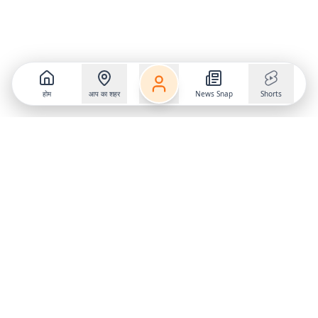
होम
आप का शहर
News Snap
Shorts
Follow us on
X
Download Mobile App