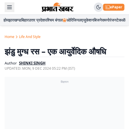
ePaper
होम
झारखण्ड
बिहार
उत्तर प्रदेश
पश्चिम बंगाल
ओरिजिनल
एजुकेशन
बिजनेस
मनोरंजन
टेक
ऑटो
Home
Life And Style
झंडु मुग्ध रस – एक आयुर्वेदिक औषधि
Author
SHINKI SINGH
UPDATED:
MON, 9 DEC 2024 05:22 PM (IST)
विज्ञापन