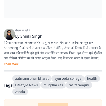
लेखक के बारे में
By
Shinki Singh
10 साल से ज्यादा के पत्रकारिता अनुभव के साथ मैंने अपने करियर की शुरुआत
Sanmarg से की जहां 7 साल तक फील्ड रिपोर्टिंग, डेस्क की जिम्मेदारियां संभालने के
साथ-साथ महिलाओं से जुड़े मुद्दों और राजनीति पर लगातार लिखा. इस दौरान मुझे एंकरिंग
और वीडियो एडिटिंग का भी अच्छा अनुभव मिला. बाद में प्रभात खबर से जुड़ने के बाद
मेरा फोकस हार्ड न्यूज पर ज्यादा रहा. वहीं लाइफस्टाइल जर्नलिज्म में भी काम करने का
Read More
मौका मिला और यह मेरे लिये काफी दिलचस्प है. मैं हर खबर के साथ कुछ नया सीखने
और खुद को लगातार बेहतर बनाने में यकीन रखती हूं.
aatmanirbhar bharat
ayurveda college
health
Tags
Lifestyle News
mugdha ras
ras tarangini
zandu