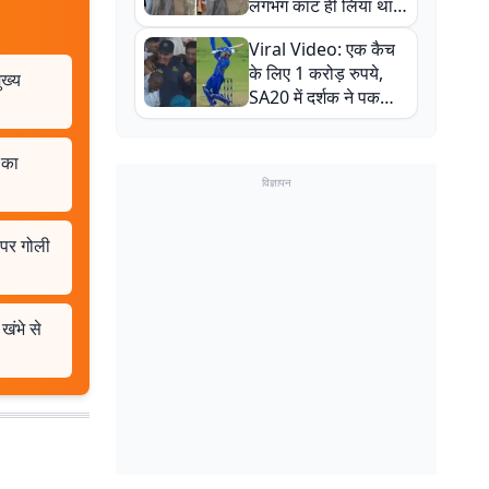
लगभग काट ही लिया था,
न्यूजीलैंड सीरीज से पहले
Viral Video: एक कैच
बाल-बाल बचे
के लिए 1 करोड़ रुपये,
ुख्य
SA20 में दर्शक ने पकड़ा
एक हाथ से गजब का कैच
 का
विज्ञापन
 पर गोली
खंभे से