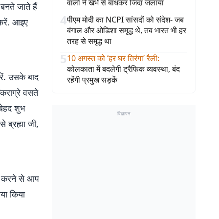
वालों ने खंभे से बांधकर जिंदा जलाया
बनते जाते हैं
4
पीएम मोदी का NCPI सांसदों को संदेश- जब
करें. आइए
बंगाल और ओडिशा समृद्ध थे, तब भारत भी हर
तरह से समृद्ध था
5
10 अगस्त को ‘हर घर तिरंगा’ रैली
:
कोलकाता में बदलेगी ट्रैफिक व्यवस्था, बंद
रें. उसके बाद
रहेंगी प्रमुख सड़कें
“कराग्रे वसते
 बेहद शुभ
विज्ञापन
े ब्रह्मा जी,
म करने से आप
िया किया