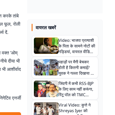
 करके तांबे
लाल फूल, रोली
वायरल खबरें
य दें.
Video: भाजपा प्रत्याशी
के पिता के सामने नोटों की
गड्डियां, वायरल वीडियो
े वक्त ‘ओम्
से राजनीति में उबाल,
नीचे दीया भी
पहाड़ों पर मैगी बेचकर
अजित महतो बोले- TMC
होती है कितनी कमाई?
की गंदी चाल
ा भी आशीर्वाद
युवक ने गल्ला दिखाया तो
नौकरी वालों के खड़े हो गए
जिंदगी में कभी RSS-BJP
कान
के लिए काम नहीं करूंगा,
रिंटू पॉल को TMC
निगेटिव एनर्जी
ऑफिस में ले जाकर पीटा,
Viral Video: कुत्ते ने
Video वायरल
Shreyas Iyer को