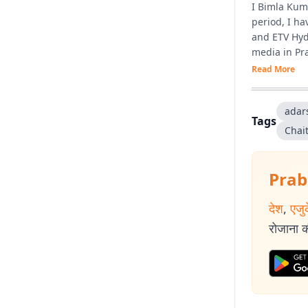
I Bimla Kuma
period, I h
and ETV Hyde
media in Pra
anchoring.
Read More
adar
Tags
Chai
Prab
देश
,
एजु
रोजाना की