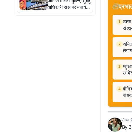
जाम से मिलेगी मुक्ति, शुभेंदु
प्रभा
अधिकारी सरकार बनायेगी
रिंग रोड, फ्लाईओवर और
स्काईवॉक
उत्तम
1
संरक्
अमित 
2
लगाय
महुआ 
3
खायें
वीडिय
4
बांध
लेखक के 
By
B