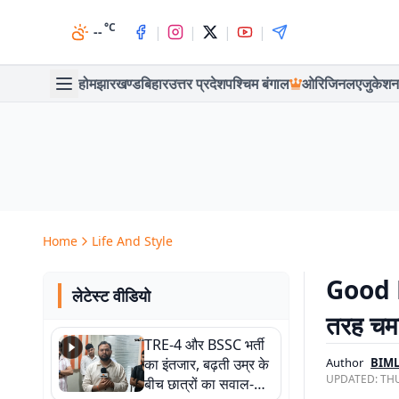
°C
|
|
|
|
--
होम
झारखण्ड
बिहार
उत्तर प्रदेश
पश्चिम बंगाल
ओरिजिनल
एजुकेशन
Home
Life And Style
Good Lu
लेटेस्ट वीडियो
तरह चमक
TRE-4 और BSSC भर्ती
का इंतजार, बढ़ती उम्र के
Author
BIM
UPDATED:
THU
बीच छात्रों का सवाल-