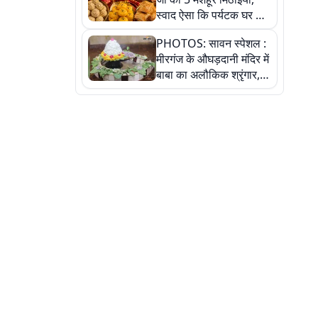
स्वाद ऐसा कि पर्यटक घर ले
जाना नहीं भूलते, तस्वीरों में
PHOTOS: सावन स्पेशल :
देखें
मीरगंज के औघड़दानी मंदिर में
बाबा का अलौकिक श्रृंगार,
तस्वीरों में देखें महादेव के कई
मनमोहक स्वरूप