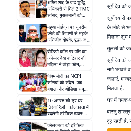
अमित शाह के बाद शुभेंदु
सूर्य देव को
अधिकारी से मिले 2 TMC
सांसद, मुसलमानों को
सूर्योदय से 
निशाना बनाने का लगाया
महुआ मोईत्रा पर सुप्रीम
के लोटे से भ
आरोप
कोर्ट की टिप्पणी से भड़के
मिलाना शुभ मा
अभिजीत दीपके, पूछा- क्या
सब सीने पर गोली खायें?
तुलसी को ज
वीडियो कॉल पर पति का
अफेयर देख कटिहार की
सूर्य देव को
महिला ने तोड़ा फोन,
नमो भगवते वा
ससुराल वालों ने खंभे से
पीएम मोदी का NCPI
बांधकर जिंदा जलाया
जलाएं. मान्य
सांसदों को संदेश- जब
मिलता है.
बंगाल और ओडिशा समृद्ध
थे, तब भारत भी हर तरह
घर में नमक-
10 अगस्त को ‘हर घर
से समृद्ध था
तिरंगा’ रैली : कोलकाता में
वास्तु शास्त्
बदलेगी ट्रैफिक व्यवस्था,
बंद रहेंगी प्रमुख सड़कें
दूर रहती है.
कोलकाता को ट्रैफिक