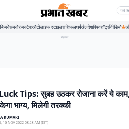
Searc
बिजनेस
मनोरंजन
टेक
ऑटो
लाइफ स्टाइल
राशिफल
धर्म
खेल
देश
विश्व
शॉर्ट्स
वीडियो
ओ
विज्ञापन
ck Tips: सुबह उठकर रोजाना करें ये काम, 
ेगा भाग्य, मिलेगी तरक्की
LA KUMARI
, 10 NOV 2022 08:23 AM (IST)