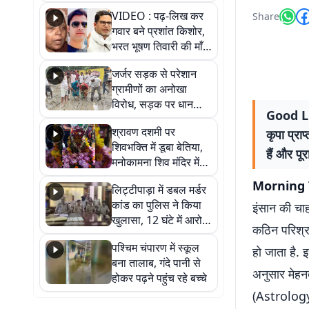
आखिर कब आएगी बहाली?
VIDEO : पढ़-लिख कर
Share
देखें वीडियो
गवार बने प्रशांत किशोर,
भरत भूषण तिवारी की माँ ने
कहा नहीं थी उम्मीद, बेटा
जर्जर सड़क से परेशान
था तो किसी को बोलने की
ग्रामीणों का अनोखा
नहीं थी हिम्मत
विरोध, सड़क पर धान
Good Lu
रोपकर और खाद डालकर
श्रावण दशमी पर
कृपा प्रा
जताया आक्रोश
शिवभक्ति में डूबा बेतिया,
हैं और पू
मनोकामना शिव मंदिर में
हुआ भव्य श्रृंगार
Morning 
लिट्टीपाड़ा में डबल मर्डर
कांड का पुलिस ने किया
इंसान की चाह
खुलासा, 12 घंटे में आरोपी
कठिन परिश्रम
गिरफ्तार
पश्चिम चंपारण में स्कूल
हो जाता है. 
बना तालाब, गंदे पानी से
अनुसार मेहन
होकर पढ़ने पहुंच रहे बच्चे
(Astrology)