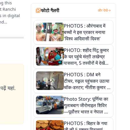
ng this
t Ranchi
फोटो गैलरी
और देखें
 in digital
and
PHOTOS : औरंगाबाद में
बच्चों ने इस प्रकार मनाया
'विश्व आदिवासी दिवस'
PHOTO: शहीद पिंटू कुमार
के घर पहुंचे मंत्री लखेन्द्र
पासवान, 5 तस्वीरों में देखें
उस भावुक पल की पूरी
PHOTOS : DM बने
कहानी
टीचर, स्कूल पहुंचकर उठाया
चॉक-डस्टर; नीतीश कुमार के
ढ़ें यहां.
इस चहेते अधिकारी को
Photo Story: पूर्णिया का
जानिए
गुलाबबाग जीरोमाइल शिविर
—पूर्वोत्तर भारत व नेपाल के
कांवरियों का प्रमुख सेवा धाम
PHOTOS : बिहार के गया
जी की 5 मशहूर मिठाइयां,