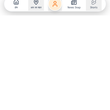
होम
आप का शहर
News Snap
Shorts
Follow us on
X
Download Mobile App
State
›
Jharkhand
›
Hindi News
Gumla News
Bihar News
Dumka News
Delhi News
Ranchi News