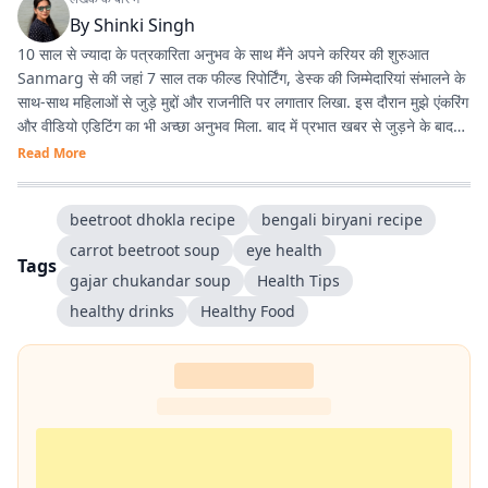
By
Shinki Singh
10 साल से ज्यादा के पत्रकारिता अनुभव के साथ मैंने अपने करियर की शुरुआत
Sanmarg से की जहां 7 साल तक फील्ड रिपोर्टिंग, डेस्क की जिम्मेदारियां संभालने के
साथ-साथ महिलाओं से जुड़े मुद्दों और राजनीति पर लगातार लिखा. इस दौरान मुझे एंकरिंग
और वीडियो एडिटिंग का भी अच्छा अनुभव मिला. बाद में प्रभात खबर से जुड़ने के बाद
मेरा फोकस हार्ड न्यूज पर ज्यादा रहा. वहीं लाइफस्टाइल जर्नलिज्म में भी काम करने का
Read More
मौका मिला और यह मेरे लिये काफी दिलचस्प है. मैं हर खबर के साथ कुछ नया सीखने
और खुद को लगातार बेहतर बनाने में यकीन रखती हूं.
beetroot dhokla recipe
bengali biryani recipe
carrot beetroot soup
eye health
Tags
gajar chukandar soup
Health Tips
healthy drinks
Healthy Food