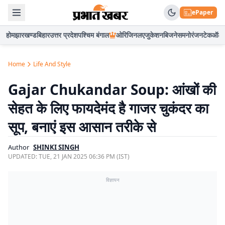
ePaper
होम
झारखण्ड
बिहार
उत्तर प्रदेश
पश्चिम बंगाल
ओरिजिनल
एजुकेशन
बिजनेस
मनोरंजन
टेक
ऑटो
Home
Life And Style
Gajar Chukandar Soup: आंखों की
सेहत के लिए फायदेमंद है गाजर चुकंदर का
सूप, बनाएं इस आसान तरीके से
Author
SHINKI SINGH
UPDATED:
TUE, 21 JAN 2025 06:36 PM (IST)
विज्ञापन