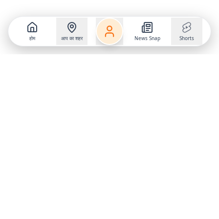
होम
आप का शहर
News Snap
Shorts
Follow us on
X
Download Mobile App
State
›
Jharkhand
›
Hindi News
Gumla News