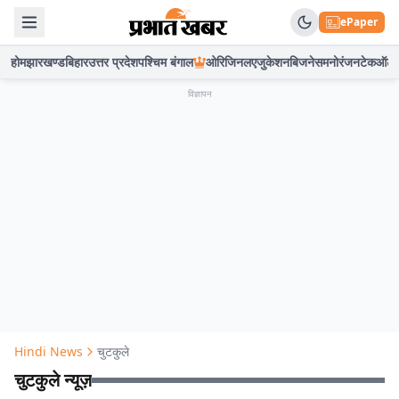
ePaper
होम
झारखण्ड
बिहार
उत्तर प्रदेश
पश्चिम बंगाल
ओरिजिनल
एजुकेशन
बिजनेस
मनोरंजन
टेक
ऑटो
विज्ञापन
Hindi News
चुटकुले
चुटकुले न्यूज़