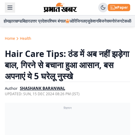
ePaper
होम
झारखण्ड
बिहार
उत्तर प्रदेश
पश्चिम बंगाल
ओरिजिनल
एजुकेशन
बिजनेस
मनोरंजन
टेक
ऑटो
Home
Health
Hair Care Tips: ठंड में अब नहीं झड़ेगा
बाल, गिरने से बचाना हुआ आसान, बस
अपनाएं ये 5 घरेलू नुस्खे
Author
SHASHANK BARANWAL
UPDATED:
SUN, 15 DEC 2024 08:26 PM (IST)
विज्ञापन