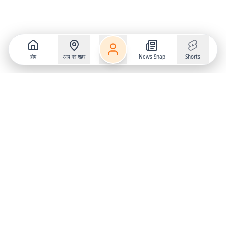
होम
आप का शहर
News Snap
Shorts
Follow us on
X
Download Mobile App
State
›
Jharkhand
›