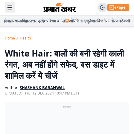
ePaper
होम
झारखण्ड
बिहार
उत्तर प्रदेश
पश्चिम बंगाल
ओरिजिनल
एजुकेशन
बिजनेस
मनोरंजन
टेक
ऑटो
Home
Health
White Hair: बालों की बनी रहेगी काली
रंगत, अब नहीं होंगे सफेद, बस डाइट में
शामिल करें ये चीजें
Author
SHASHANK BARANWAL
UPDATED:
THU, 12 DEC 2024 10:47 PM (IST)
विज्ञापन