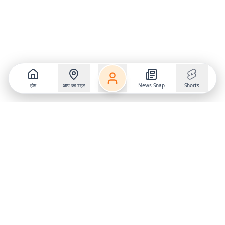
होम
आप का शहर
News Snap
Shorts
Follow us on
X
Download Mobile App