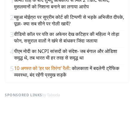
1
अमित शाह के बाद शुभेंदु अधिकारी से मिले 2 TMC सांसद,
मुसलमानों को निशाना बनाने का लगाया आरोप
2
महुआ मोईत्रा पर सुप्रीम कोर्ट की टिप्पणी से भड़के अभिजीत दीपके,
पूछा- क्या सब सीने पर गोली खायें?
3
वीडियो कॉल पर पति का अफेयर देख कटिहार की महिला ने तोड़ा
फोन, ससुराल वालों ने खंभे से बांधकर जिंदा जलाया
4
पीएम मोदी का NCPI सांसदों को संदेश- जब बंगाल और ओडिशा
समृद्ध थे, तब भारत भी हर तरह से समृद्ध था
5
10 अगस्त को ‘हर घर तिरंगा’ रैली
:
कोलकाता में बदलेगी ट्रैफिक
व्यवस्था, बंद रहेंगी प्रमुख सड़कें
SPONSORED LINKS
by Taboola