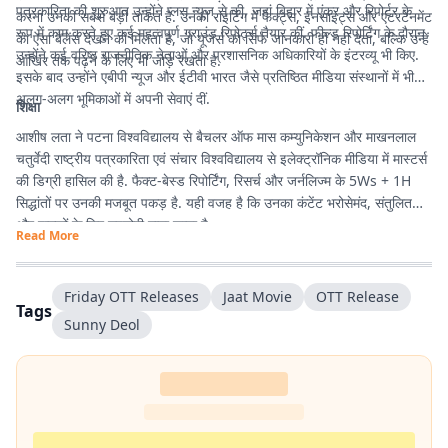
पत्रकारिता की शुरुआत उन्होंने प्लस न्यूज से की, जहां बिहार में एंकर और रिपोर्टर के
करना उनकी सबसे बड़ी ताकत है. उनकी राइटिंग में फैक्ट्स, इनसाइट्स और एंटरटेनमेंट
रूप में काम करते हुए कई महत्वपूर्ण ग्राउंड रिपोर्ट्स तैयार कीं. फील्ड रिपोर्टिंग के दौरान
का ऐसा बैलेंस देखने को मिलता है, जो यूजर्स को सिर्फ जानकारी ही नहीं देता, बल्कि उन्हें
उन्होंने कई वरिष्ठ राजनीतिक नेताओं और प्रशासनिक अधिकारियों के इंटरव्यू भी किए.
आखिर तक पढ़ने के लिए भी जोड़े रखता है.
इसके बाद उन्होंने एबीपी न्यूज और ईटीवी भारत जैसे प्रतिष्ठित मीडिया संस्थानों में भी
अलग-अलग भूमिकाओं में अपनी सेवाएं दीं.
शिक्षा
आशीष लता ने पटना विश्वविद्यालय से बैचलर ऑफ मास कम्युनिकेशन और माखनलाल
चतुर्वेदी राष्ट्रीय पत्रकारिता एवं संचार विश्वविद्यालय से इलेक्ट्रॉनिक मीडिया में मास्टर्स
की डिग्री हासिल की है. फैक्ट-बेस्ड रिपोर्टिंग, रिसर्च और जर्नलिज्म के 5Ws + 1H
सिद्धांतों पर उनकी मजबूत पकड़ है. यही वजह है कि उनका कंटेंट भरोसेमंद, संतुलित
और पाठकों के लिए उपयोगी माना जाता है.
Read More
Friday OTT Releases
Jaat Movie
OTT Release
Tags
Sunny Deol