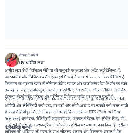
लेखक के बारे में
By
आशीष लता
आशीष लता हिंदी डिजिटल मीडिया की अनुभवी पत्रकार और कंटेंट स्ट्रेटेजिस्ट हैं.
पत्रकारिता और डिजिटल कंटेंट इंडस्ट्री में उन्हें 8 साल से ज्यादा का एक्सपीरियंस है.
फिलहाल वह प्रभात खबर में सीनियर कंटेंट राइटर और एंटरटेनमेंट हेड के तौर पर काम
कर रही हैं. यहां वह बॉलीवुड, टेलीविजन, ओटीटी, वेब सीरीज, बॉक्स ऑफिस, सेलिब्रिटी
इंटरव्यू, एंटरटेनमेंट ट्रेंड्स और प्रीमियम डिजिटल कंटेंट पर फोकस करती हैं.
एंटरटेनमेंट जर्नलिज्म हमेशा से उनकी सबसे पसंदीदा बीट रही है. फिल्मों से लेकर टीवी,
ओटीटी और सेलिब्रिटी वर्ल्ड तक, हर बड़ी और छोटी अपडेट पर उनकी पैनी नजर रहती
है. उन्होंने बॉलीवुड और टीवी इंडस्ट्री की थ्रोबैक स्टोरीज, BTS (Behind The
Scenes) अपडेट्स, सेलिब्रिटी लाइफस्टाइल, वायरल मोमेंट्स, वेब सीरीज रिव्यू, बॉक्स
ऑफिस रिपोर्ट्स और एक्सक्लूसिव एंटरटेनमेंट स्टोरीज पर लगातार काम किया है. ट्रेंडिंग
पत्रकारिता अनुभव
टॉपिक्स को ऑडियंस की पसंद के साथ जोड़कर आसान और दिलचस्प अंदाज में पेश