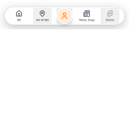
होम
आप का शहर
News Snap
Shorts
Follow us on
X
Download Mobile App
State
›
Jharkhand
›
Hindi News
Gumla News
Bihar News
Dumka News