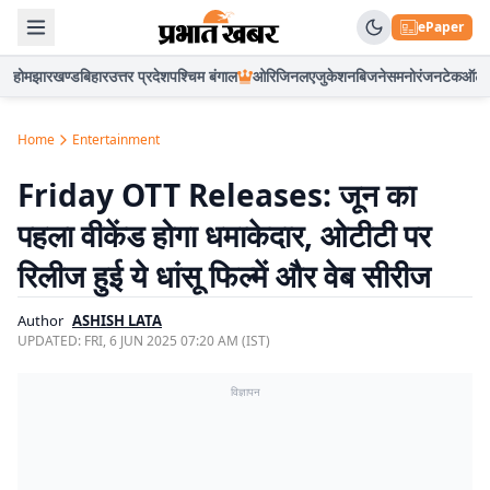
ePaper
होम
झारखण्ड
बिहार
उत्तर प्रदेश
पश्चिम बंगाल
ओरिजिनल
एजुकेशन
बिजनेस
मनोरंजन
टेक
ऑटो
Home
Entertainment
Friday OTT Releases: जून का
पहला वीकेंड होगा धमाकेदार, ओटीटी पर
रिलीज हुई ये धांसू फिल्में और वेब सीरीज
Author
ASHISH LATA
UPDATED:
FRI, 6 JUN 2025 07:20 AM (IST)
विज्ञापन