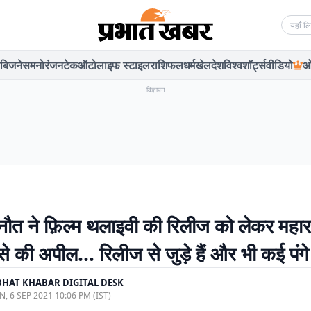
Searc
बिजनेस
मनोरंजन
टेक
ऑटो
लाइफ स्टाइल
राशिफल
धर्म
खेल
देश
विश्व
शॉर्ट्स
वीडियो
ओ
विज्ञापन
नौत ने फ़िल्म थलाइवी की रिलीज को लेकर महाराष
े की अपील… रिलीज से जुड़े हैं और भी कई पंगे
HAT KHABAR DIGITAL DESK
, 6 SEP 2021 10:06 PM (IST)