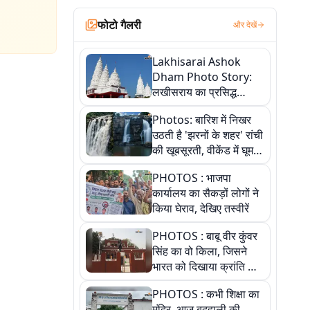
फोटो गैलरी
और देखें
Lakhisarai Ashok
Dham Photo Story:
लखीसराय का प्रसिद्ध
अशोक धाम—आस्था,
Photos: बारिश में निखर
श्रृंगार, अनुष्ठान और
उठती है 'झरनों के शहर' रांची
अलौकिक संध्या आरती के
की खूबसूरती, वीकेंड में घूम
विहंगम दृश्य
आएं ये 5 वादियां
PHOTOS : भाजपा
कार्यालय का सैकड़ों लोगों ने
किया घेराव, देखिए तस्वीरें
PHOTOS : बाबू वीर कुंवर
सिंह का वो किला, जिसने
भारत को दिखाया क्रांति का
रास्ता: तस्वीरों में देखिए
PHOTOS : कभी शिक्षा का
मंदिर, आज बदहाली की