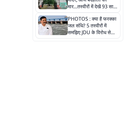
मार...तस्वीरों में देखें 93 साल
पुराने इस हाई स्कूल की
PHOTOS : क्या है फरक्का
हकीकत
जल संधि? 5 तस्वीरों में
समझिए JDU के विरोध से
लेकर बिहार पर असर तक
पूरी कहानी