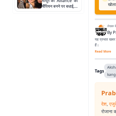
माथुर को 'Alliance' की
खोला
चैंपियन बनने पर बधाई,
एली गोनी को पछाड़ पाई
ट्रॉफी
लेखक के 
By
P
यह प्रभात खबर क
हैं।
Read More
Aksh
Tags
kang
Prab
देश
,
एजु
रोजाना की