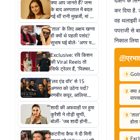
दक्षिण के सि
क्या आप जानते हैं? जन्म
के बाद अस्पताल में बदल
कर दिया है. 
गई थीं रानी मुखर्जी, मां की
वह थलाइवी को
सूझबूझ से मिलीं वापस
'ताल' के लिए अक्षय खन्ना
पपराजी से ब
ही क्यों थे पहली पसंद?
निकाल लिया 
सुभाष घई बोले- 'अगर यह
किरदार बनावटी होता तो
Exclusive: रवि किशन
फिल्म नहीं चलती'
प्रभा
की Viral Reels तो
सिर्फ ट्रेलर हैं, 'पिक्चर
Golm
1
अभी बाकी है', को-स्टार ने
'लव एंड वॉर' से 15
खोला राज
अगस्त को उठेगा पर्दा?
क्या 
2
रणबीर कपूर, आलिया
वापस
भट्ट और विक्की कौशल
शादी की अफवाहों पर हुमा
का फर्स्ट लुक आने की
कुरैशी ने तोड़ी चुप्पी,
'ताल'
चर्चा तेज
3
बोलीं- 'जब शादी होनी
होता 
होगी तब हो जाएगी, अभी
कटरीना कैफ ने दी मिनी
मेरे पास बहुत काम है'
Exclu
4