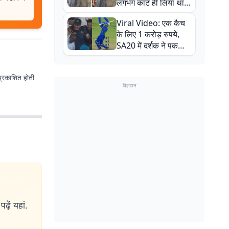
लगभग काट ही लिया था,
न्यूजीलैंड सीरीज से पहले
Viral Video: एक कैच
बाल-बाल बचे
के लिए 1 करोड़ रुपये,
SA20 में दर्शक ने पकड़ा
एक हाथ से गजब का कैच
प्रकाशित होती
विज्ञापन
ढ़ें यहां.