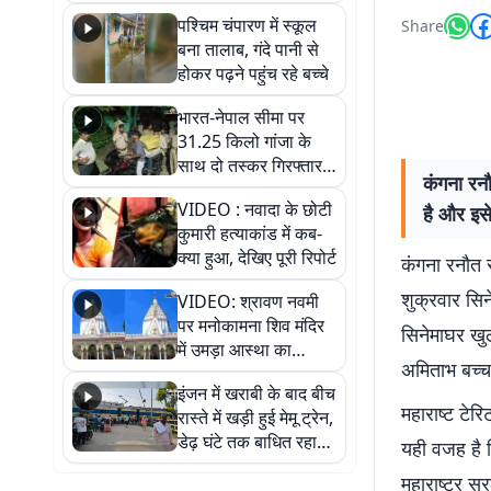
गिरफ्तार
पश्चिम चंपारण में स्कूल
Share
बना तालाब, गंदे पानी से
होकर पढ़ने पहुंच रहे बच्चे
भारत-नेपाल सीमा पर
31.25 किलो गांजा के
साथ दो तस्कर गिरफ्तार,
कंगना रनौ
नेपाली नंबर की बाइक
VIDEO : नवादा के छोटी
है और इसे
जब्त
कुमारी हत्याकांड में कब-
क्या हुआ, देखिए पूरी रिपोर्ट
कंगना रनौत 
शुक्रवार सिन
VIDEO: श्रावण नवमी
पर मनोकामना शिव मंदिर
सिनेमाघर खुल
में उमड़ा आस्था का
अमिताभ बच्चन
सैलाब, हर-हर महादेव के
इंजन में खराबी के बाद बीच
जयघोष से गूंजा परिसर
महाराष्ट टेर
रास्ते में खड़ी हुई मेमू ट्रेन,
डेढ़ घंटे तक बाधित रहा
यही वजह है 
आवागमन
महाराष्ट्र स