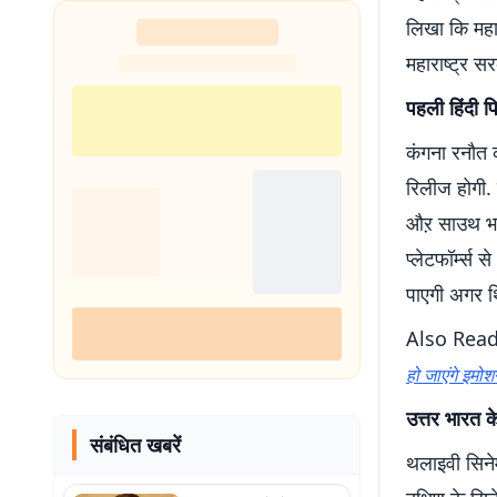
लिखा कि महार
महाराष्ट्र स
पहली हिंदी फ
कंगना रनौत 
रिलीज होगी. 
औऱ साउथ भाष
प्लेटफॉर्म्स
पाएगी अगर थि
Also Rea
हो जाएंगे इमो
उत्तर भारत क
संबंधित खबरें
थलाइवी सिनेम