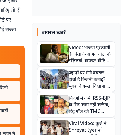
 साफ इंकार
चाहिए तो ही
र्ट पर
ई रास्ता
वायरल खबरें
Video: भाजपा प्रत्याशी
के पिता के सामने नोटों की
गड्डियां, वायरल वीडियो
से राजनीति में उबाल,
पहाड़ों पर मैगी बेचकर
अजित महतो बोले- TMC
होती है कितनी कमाई?
की गंदी चाल
युवक ने गल्ला दिखाया तो
मिलीं
नौकरी वालों के खड़े हो गए
जिंदगी में कभी RSS-BJP
कान
के लिए काम नहीं करूंगा,
नावटी
रिंटू पॉल को TMC
ऑफिस में ले जाकर पीटा,
Viral Video: कुत्ते ने
Video वायरल
Shreyas Iyer को
-स्टार ने