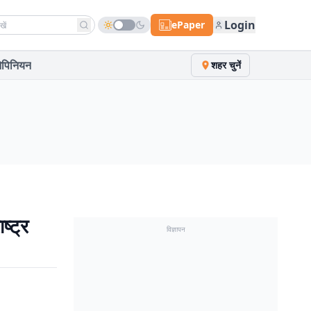
h news
Login
ePaper
पिनियन
शहर चुनें
्ट्र
विज्ञापन