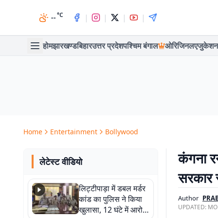
°C
|
|
|
|
--
होम
झारखण्ड
बिहार
उत्तर प्रदेश
पश्चिम बंगाल
ओरिजिनल
एजुकेशन
Home
Entertainment
Bollywood
कंगना र
लेटेस्ट वीडियो
सरकार स
लिट्टीपाड़ा में डबल मर्डर
कांड का पुलिस ने किया
Author
PRAB
UPDATED:
MON
खुलासा, 12 घंटे में आरोपी