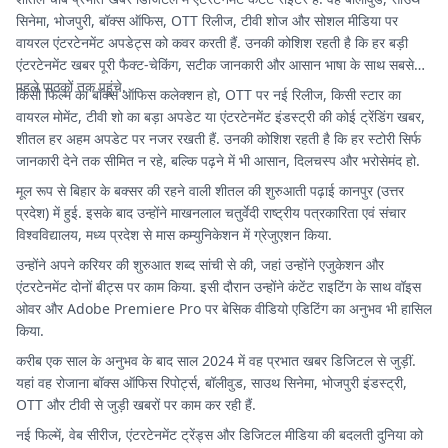
सिनेमा, भोजपुरी, बॉक्स ऑफिस, OTT रिलीज, टीवी शोज और सोशल मीडिया पर
वायरल एंटरटेनमेंट अपडेट्स को कवर करती हैं. उनकी कोशिश रहती है कि हर बड़ी
एंटरटेनमेंट खबर पूरी फैक्ट-चेकिंग, सटीक जानकारी और आसान भाषा के साथ सबसे
पहले पाठकों तक पहुंचे.
किसी फिल्म का बॉक्स ऑफिस कलेक्शन हो, OTT पर नई रिलीज, किसी स्टार का
वायरल मोमेंट, टीवी शो का बड़ा अपडेट या एंटरटेनमेंट इंडस्ट्री की कोई ट्रेंडिंग खबर,
शीतल हर अहम अपडेट पर नजर रखती हैं. उनकी कोशिश रहती है कि हर स्टोरी सिर्फ
जानकारी देने तक सीमित न रहे, बल्कि पढ़ने में भी आसान, दिलचस्प और भरोसेमंद हो.
मूल रूप से बिहार के बक्सर की रहने वाली शीतल की शुरुआती पढ़ाई कानपुर (उत्तर
प्रदेश) में हुई. इसके बाद उन्होंने माखनलाल चतुर्वेदी राष्ट्रीय पत्रकारिता एवं संचार
विश्वविद्यालय, मध्य प्रदेश से मास कम्युनिकेशन में ग्रेजुएशन किया.
उन्होंने अपने करियर की शुरुआत शब्द सांची से की, जहां उन्होंने एजुकेशन और
एंटरटेनमेंट दोनों बीट्स पर काम किया. इसी दौरान उन्होंने कंटेंट राइटिंग के साथ वॉइस
ओवर और Adobe Premiere Pro पर बेसिक वीडियो एडिटिंग का अनुभव भी हासिल
किया.
करीब एक साल के अनुभव के बाद साल 2024 में वह प्रभात खबर डिजिटल से जुड़ीं.
यहां वह रोजाना बॉक्स ऑफिस रिपोर्ट्स, बॉलीवुड, साउथ सिनेमा, भोजपुरी इंडस्ट्री,
OTT और टीवी से जुड़ी खबरों पर काम कर रही हैं.
नई फिल्में, वेब सीरीज, एंटरटेनमेंट ट्रेंड्स और डिजिटल मीडिया की बदलती दुनिया को