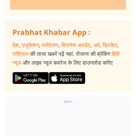
Prabhat Khabar App :
देश
,
एजुकेशन
,
मनोरंजन
,
बिजनेस अपडेट
,
धर्म
,
क्रिकेट
,
राशिफल
की ताजा खबरें पढ़ें यहां. रोजाना की ब्रेकिंग
हिंदी
न्यूज
और लाइव न्यूज कवरेज के लिए डाउनलोड करिए
विज्ञापन