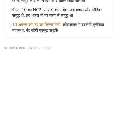
फोन, ससुराल वालों ने खंभे से बांधकर जिंदा जलाया
4
पीएम मोदी का NCPI सांसदों को संदेश- जब बंगाल और ओडिशा
समृद्ध थे, तब भारत भी हर तरह से समृद्ध था
5
10 अगस्त को ‘हर घर तिरंगा’ रैली
:
कोलकाता में बदलेगी ट्रैफिक
व्यवस्था, बंद रहेंगी प्रमुख सड़कें
SPONSORED LINKS
by Taboola