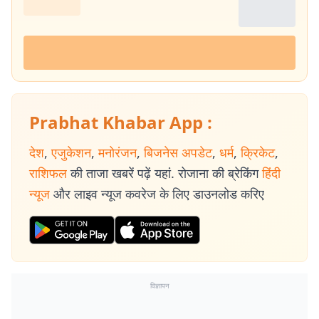
Prabhat Khabar App :
देश
,
एजुकेशन
,
मनोरंजन
,
बिजनेस अपडेट
,
धर्म
,
क्रिकेट
,
राशिफल
की ताजा खबरें पढ़ें यहां. रोजाना की ब्रेकिंग
हिंदी
न्यूज
और लाइव न्यूज कवरेज के लिए डाउनलोड करिए
विज्ञापन