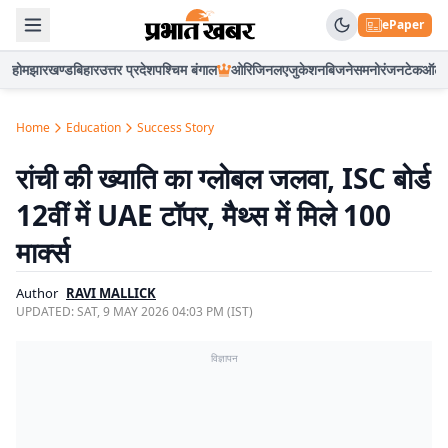
ePaper
होम
झारखण्ड
बिहार
उत्तर प्रदेश
पश्चिम बंगाल
ओरिजिनल
एजुकेशन
बिजनेस
मनोरंजन
टेक
ऑटो
Home
Education
Success Story
रांची की ख्याति का ग्लोबल जलवा, ISC बोर्ड
12वीं में UAE टॉपर, मैथ्स में मिले 100
मार्क्स
Author
RAVI MALLICK
UPDATED:
SAT, 9 MAY 2026 04:03 PM (IST)
विज्ञापन