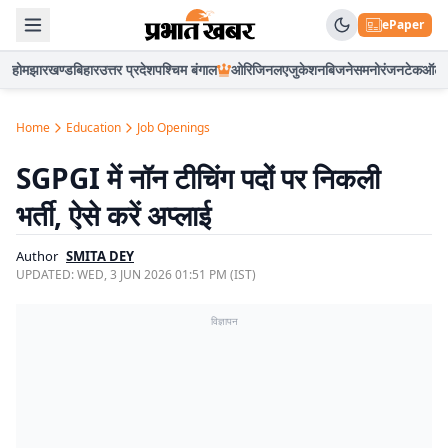
ePaper
होम
झारखण्ड
बिहार
उत्तर प्रदेश
पश्चिम बंगाल
ओरिजिनल
एजुकेशन
बिजनेस
मनोरंजन
टेक
ऑटो
Home
Education
Job Openings
SGPGI में नॉन टीचिंग पदों पर निकली
भर्ती, ऐसे करें अप्लाई
Author
SMITA DEY
UPDATED:
WED, 3 JUN 2026 01:51 PM (IST)
विज्ञापन