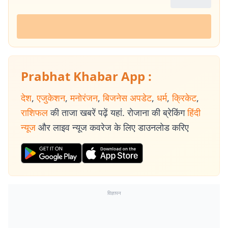
Prabhat Khabar App :
देश
,
एजुकेशन
,
मनोरंजन
,
बिजनेस अपडेट
,
धर्म
,
क्रिकेट
,
राशिफल
की ताजा खबरें पढ़ें यहां. रोजाना की ब्रेकिंग
हिंदी
न्यूज
और लाइव न्यूज कवरेज के लिए डाउनलोड करिए
विज्ञापन