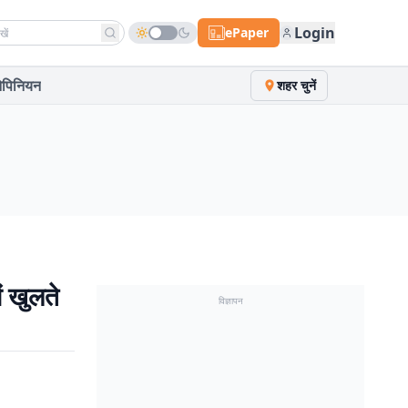
h news
Login
ePaper
पिनियन
शहर चुनें
ं खुलते
विज्ञापन