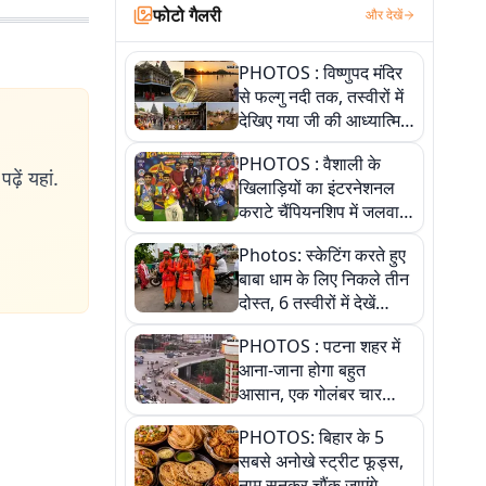
फोटो गैलरी
और देखें
PHOTOS : विष्णुपद मंदिर
से फल्गु नदी तक, तस्वीरों में
देखिए गया जी की आध्यात्मिक
पहचान
PHOTOS : वैशाली के
ढ़ें यहां.
खिलाड़ियों का इंटरनेशनल
कराटे चैंपियनशिप में जलवा,
जीते 9 पदक, पांच तस्वीर से
Photos: स्केटिंग करते हुए
देखिए पूरा खेल
बाबा धाम के लिए निकले तीन
दोस्त, 6 तस्वीरों में देखें
आस्था और जुनून की कहानी
PHOTOS : पटना शहर में
आना-जाना होगा बहुत
आसान, एक गोलंबर चार
फ्लाईओवर को जोड़ेगा
PHOTOS: बिहार के 5
सबसे अनोखे स्ट्रीट फूड्स,
नाम सुनकर चौंक जाएंगे