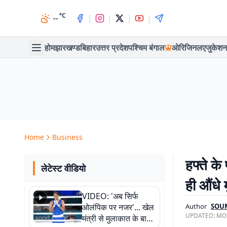
°C
|
|
|
|
--
होम
झारखण्ड
बिहार
उत्तर प्रदेश
पश्चिम बंगाल
ओरिजिनल
एजुकेशन
Home
Business
हफ्ते के
लेटेस्ट वीडियो
ही औंधे 
VIDEO: 'अब सिर्फ
ओलंपिक पर नजर'... खेल
Author
SOU
UPDATED:
MON
मंत्री से मुलाकात के बाद