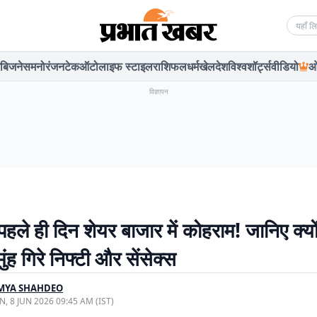
Searc
बिजनेस
मनोरंजन
टेक
ऑटो
लाइफ स्टाइल
राशिफल
धर्म
खेल
देश
विश्व
शॉर्ट्स
वीडियो
ओ
विज्ञापन
 पहले ही दिन शेयर बाजार में कोहराम! जानिए क्यो
मुंह गिरे निफ्टी और सेंसेक्स
MYA SHAHDEO
, 8 JUN 2026 09:45 AM (IST)