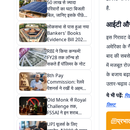
50 लाख से ज्यादा
है.
परिवारों का घटा बिजली
बिल, जानिए इसके पीछे
की वजह
आईटी और ट
लोकसभा से पास हुआ नया
Bankers' Books
इस गिरावट के
Evidence Bill 2026,
अब डिजिटल बैंक रिकॉर्ड
अमेरिका के 
RBI ने किया कन्फर्म!
भी कोर्ट में होंगे मान्य
बाद की सबसे 
FY28 तक लॉन्च हो
सकते हैं पॉलिमर के नोट
में मजबूत रो
के बजाय बढ़ा
8th Pay
Commission: रेलवे
उतार-चढ़ाव 
पेंशनर्स ने रखीं ये अहम
मांगें, न्यूनतम वेतन, पेंशन
ये भी पढ़ें:
पिछ
Old Monk से Royal
और मेडिकल सुविधाओं पर
लिस्ट
Challenge तक,
दिया जोर
FSSAI ने इन शराब
ब्रांड्स पर लिया एक्शन
प्रभा
UPI यूजर्स के लिए