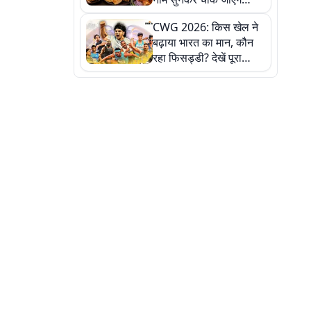
लेकिन स्वाद ऐसा कि बार-बार
CWG 2026: किस खेल ने
खाने का करेगा मन
बढ़ाया भारत का मान, कौन
रहा फिसड्डी? देखें पूरा
रिपोर्ट कार्ड