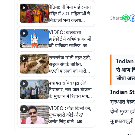
जैसमीन लंबोरिया का बड़ा
बेतिया: नीमिया माई स्थान
बयान
मंदिर में 201 महिलाओं ने
Share
निकाली भव्य कलश
शोभायात्रा, शिवलिंग
VIDEO: कलकत्ता
प्राण-प्रतिष्ठा महोत्सव
हाईकोर्ट में अभिषेक बनर्जी
शुरू
की याचिका खारिज, जानें
क्या है पूरा मामला
सनसरैया छोटी नहर टूटी,
Indian 
सड़क संपर्क बाधित,
से आज निफ
मछली पालकों को भारी
नुकसान
सीधा असर
पंचायत सचिव घूस लेते
गिरफ्तार, नल-जल योजना
Indian S
के भुगतान में रिश्वत मांगना
शुरुआत बेहद
पड़ा भारी
VIDEO : वोट किसी को,
दोनों मुख्य 
मुख्यमंत्री कोई और?
मुनाफावसूली
अनंत सिंह बोले- अब
जनता हर चुनाव में देगी
जवाब