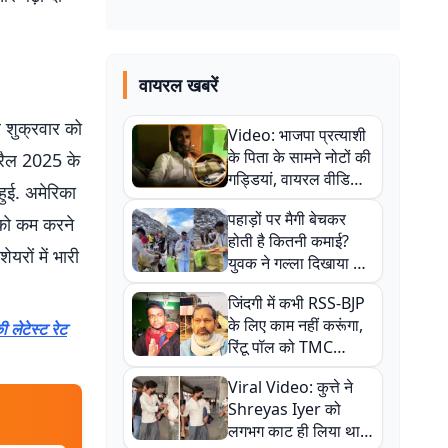
वायरल खबरें
े शुक्रवार को
Video: भाजपा प्रत्याशी
के पिता के सामने नोटों की
्रैल 2025 के
गड्डियां, वायरल वीडियो
हुई. अमेरिका
से राजनीति में उबाल,
पहाड़ों पर मैगी बेचकर
 को कम करने
अजित महतो बोले- TMC
होती है कितनी कमाई?
की गंदी चाल
रों में भारी
युवक ने गल्ला दिखाया तो
नौकरी वालों के खड़े हो गए
जिंदगी में कभी RSS-BJP
कान
के लिए काम नहीं करूंगा,
ी लेटेस्ट रेट
रिंटू पॉल को TMC
ऑफिस में ले जाकर पीटा,
Viral Video: कुत्ते ने
Video वायरल
Shreyas Iyer को
लगभग काट ही लिया था,