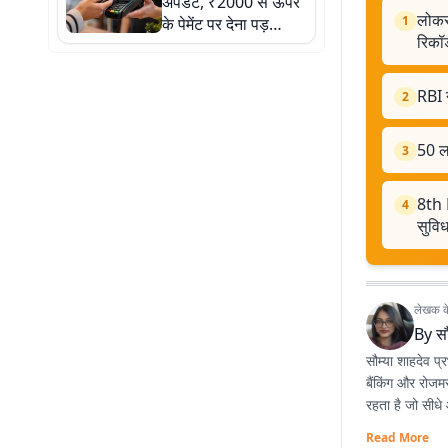
अपडेट, ₹2000 से ऊपर
लोकस
1
के पेमेंट पर देना पड़
रिकॉर्
सकता है चार्ज
RBI न
2
50 ल
3
8th P
4
सुविध
लेखक के 
By
सौ
सौम्या शाहदेव प
बैंकिंग और रोजम
रहता है जो सीधे
Read More