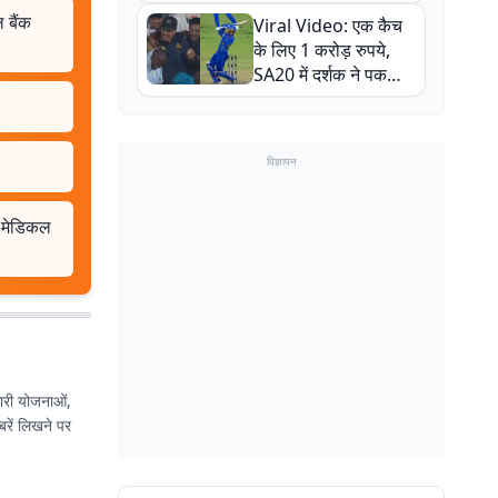
न्यूजीलैंड सीरीज से पहले
बैंक
Viral Video: एक कैच
बाल-बाल बचे
के लिए 1 करोड़ रुपये,
SA20 में दर्शक ने पकड़ा
एक हाथ से गजब का कैच
विज्ञापन
र मेडिकल
कारी योजनाओं,
बरें लिखने पर