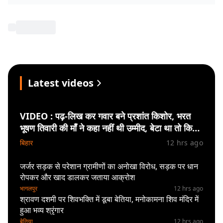
Latest videos
VIDEO : पढ़-लिख कर गवार बने प्रशांत किशोर, भरत
भूषण तिवारी की माँ ने कहा नहीं थी उम्मीद, बेटा था तो किसी
को बोलने की नहीं थी हिम्मत
बिहार
12 hrs ago
जर्जर सड़क से परेशान ग्रामीणों का अनोखा विरोध, सड़क पर धान
रोपकर और खाद डालकर जताया आक्रोश
भागलपुर
12 hrs ago
श्रावण दशमी पर शिवभक्ति में डूबा बेतिया, मनोकामना शिव मंदिर में
हुआ भव्य श्रृंगार
बेतिया
12 hrs ago