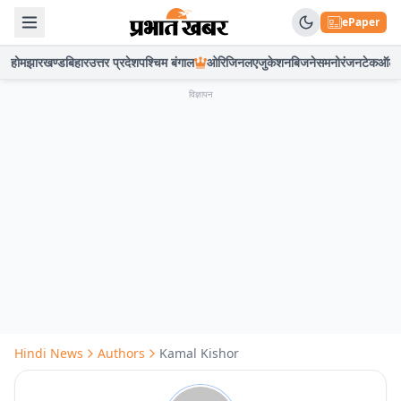
ePaper
होम
झारखण्ड
बिहार
उत्तर प्रदेश
पश्चिम बंगाल
ओरिजिनल
एजुकेशन
बिजनेस
मनोरंजन
टेक
ऑटो
विज्ञापन
Hindi News
Authors
Kamal Kishor