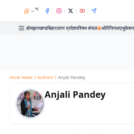
°C
|
|
|
|
--
होम
झारखण्ड
बिहार
उत्तर प्रदेश
पश्चिम बंगाल
ओरिजिनल
एजुकेशन
Hindi News
Authors
Anjali Pandey
Anjali Pandey