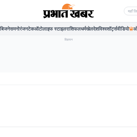
Searc
बिजनेस
मनोरंजन
टेक
ऑटो
लाइफ स्टाइल
राशिफल
धर्म
खेल
देश
विश्व
शॉर्ट्स
वीडियो
ओ
विज्ञापन