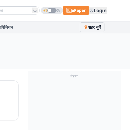
h news
Login
ePaper
पिनियन
शहर चुनें
विज्ञापन