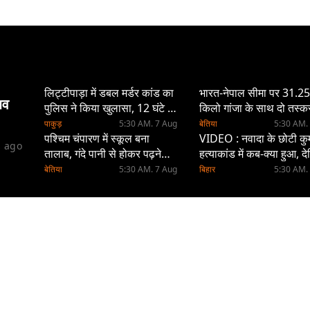
लिट्टीपाड़ा में डबल मर्डर कांड का
भारत-नेपाल सीमा पर 31.25
िव
पुलिस ने किया खुलासा, 12 घंटे में
किलो गांजा के साथ दो तस्क
आरोपी गिरफ्तार
गिरफ्तार, नेपाली नंबर की ब
पाकुड़
5:30 AM. 7 Aug
बेतिया
5:30 AM.
पश्चिम चंपारण में स्कूल बना
जब्त
VIDEO : नवादा के छोटी कु
s ago
तालाब, गंदे पानी से होकर पढ़ने
हत्याकांड में कब-क्या हुआ, द
पहुंच रहे बच्चे
पूरी रिपोर्ट
बेतिया
5:30 AM. 7 Aug
बिहार
5:30 AM.