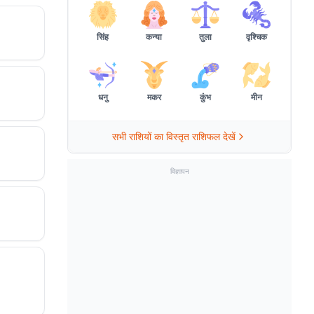
सिंह
कन्या
तुला
वृश्चिक
धनु
मकर
कुंभ
मीन
सभी राशियों का विस्तृत राशिफल देखें
विज्ञापन